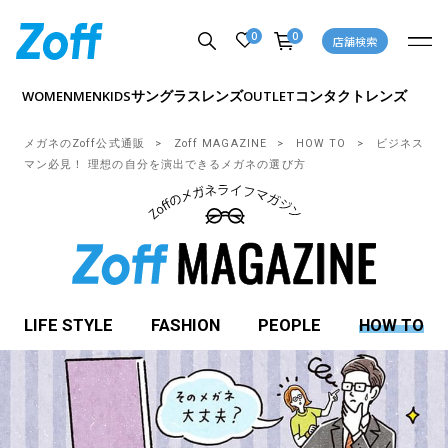
0
0
店舗検索
サングラス
レンズ
コンタクトレンズ
WOMEN
MEN
KIDS
OUTLET
メガネのZoff公式通販
Zoff MAGAZINE
HOW TO
ビジネス
マン必見！ 理想の自分を演出できるメガネの選び方
LIFE STYLE
FASHION
PEOPLE
HOW TO