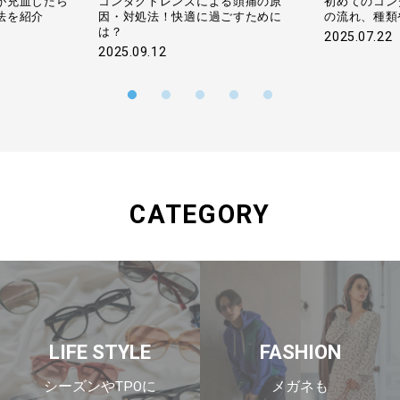
る頭痛の原
初めてのコンタクトレンズ！眼科で
【メガネ修理
ごすために
の流れ、種類や選び方も解説
する？費用や
2025.07.22
2025.07.04
CATEGORY
LIFE STYLE
FASHION
シーズンやTPOに
メガネも