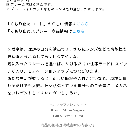
※ フレーム代は別料金です。
※ ブルーライトカットなしのレンズもお選びいただけます。
「くもり止めコート」の詳しい情報は
こちら
「くもり止めスプレー」商品情報は
こちら
メガネは、理想の自分を演出でき、さらにレンズなどで機能性も
兼ね備えられるとても便利なアイテム。
気に入ったフレームを選べば、かけるだけで仕事モードにスイッ
チが入り、モチベーションアップにつながります。
新たな生活が始まると、新しい職場や人付き合いなど、環境に慣
れるだけでも大変。日々頑張っている自分へのご褒美に、メガネ
をプレゼントしてはいかがでしょうか。
スタッフクレジット
Illust
Mami Nagano
Edit & Text
izumi
商品の価格は掲載当時の内容です