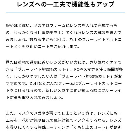
レンズへの一工夫で機能性もアップ
服や靴と違い、メガネはフレームにレンズを入れて完成するも
の。せっかくなら仕事効率を上げてくれるレンズの種類を選んで
みましょう。数ある中から今回は、Zoffのブルーライトカットコ
ート
とくもり止めコート
をご紹介します。
見た目重視で透明に近いレンズがいい方には、さり気なくケアで
きる「ブルーライト約33%カット」、PCやスマホを使う時間が多
く、しっかりケアしたい人は「ブルーライト約50%カット」がお
すすめです。Zoffなら選んだフレームに
ブルーライトカットコー
トをつけられるので、新しいメガネに買い替える際はブルーライ
ト対策も取り入れてみましょう。
また、マスクでメガネが曇ってしまうという方は、レンズにも一
工夫を。花粉対策や目元の飛沫対策でマスクをするなら、レンズ
を曇りにくくする特殊コーティング「くもり止めコート」がおす