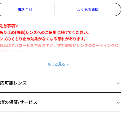
購入手順
よくある質問
注意事項＞
もり止め(防曇)レンズへのご使用は避けてください。
ンズのくもり止め効果がなくなる恐れがあります。
製品はアルコールを含みますが、弊社取扱いレンズのコーティングに
影響ございません。
縄地域につきましては、STEP3「ご購入後のご注文内容確認」(メー
含)記載のお届け予定日の目安より7～10日前後のお時間をいただく場
がございます。
めご了承ください。
応可能レンズ
帯に便利なコンパクトサイズのくもり止めスプレー。
心してご使用いただける除菌効果付き。
offの保証/サービス
ンズにスプレーした後、軽く拭きあげてください。
もり止めスプレーの使い方を詳しくみる
フレームとレンズの合計料金を知りたい方へ
名：Zoff除菌レンズくもり止め
Zoffならではの安心サポート
価格シミュレーターはこちら
分：界面活性剤、アルコール類