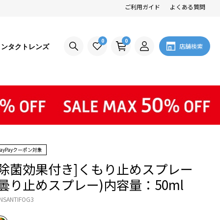
ご利用ガイド
よくある質問
0
0
コンタクトレンズ
店舗検索
PayPayクーポン対象
[除菌効果付き]くもり止めスプレー
(曇り止めスプレー)内容量：50ml
NSANTIFOG3