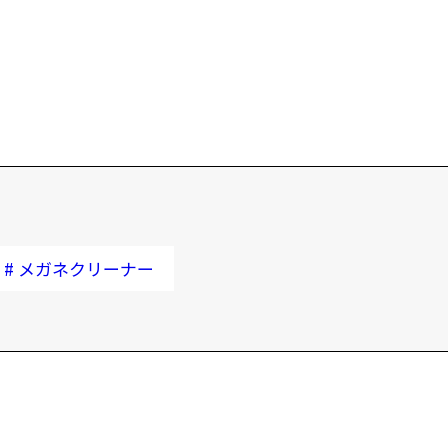
液
正
使
飛
※
#
メガネクリーナー