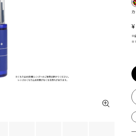
カ
¥
※
※