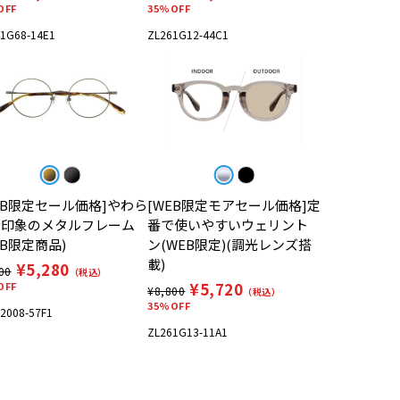
OFF
35%OFF
1G68-14E1
ZL261G12-44C1
EB限定セール価格]やわら
[WEB限定モアセール価格]定
な印象のメタルフレーム
番で使いやすいウェリント
EB限定商品)
ン(WEB限定)(調光レンズ搭
載)
¥5,280
00
（税込）
¥5,720
OFF
¥8,800
（税込）
35%OFF
2008-57F1
ZL261G13-11A1