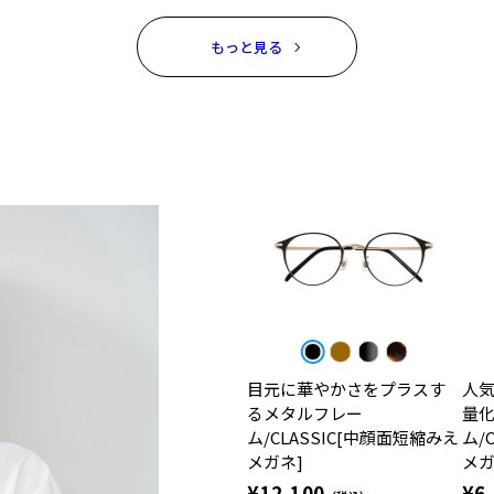
もっと見る
目元に華やかさをプラスす
人
るメタルフレー
量
ム/CLASSIC[中顔面短縮みえ
ム/
メガネ]
メガ
¥12,100
¥6