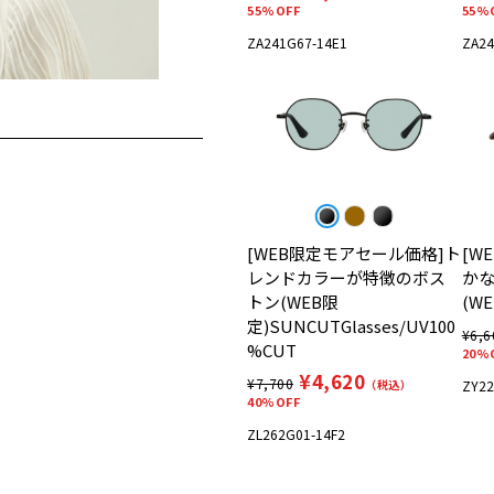
55%OFF
55%
ZA241G67-14E1
ZA24
[WEB限定モアセール価格]ト
[W
レンドカラーが特徴のボス
か
トン(WEB限
(W
定)SUNCUTGlasses/UV100
¥6,6
%CUT
20%
¥4,620
¥7,700
（税込）
ZY22
40%OFF
ZL262G01-14F2