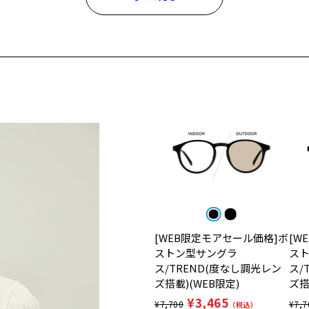
[WEB限定モアセール価格]ボ
[W
ストン型サングラ
ス
ス/TREND(度なし調光レン
ス/
ズ搭載)(WEB限定)
ズ搭
¥3,465
¥7,700
¥7,7
（税込）