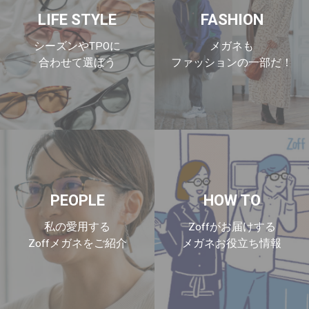
LIFE STYLE
FASHION
シーズンやTPOに
メガネも
合わせて選ぼう
ファッションの一部だ！
PEOPLE
HOW TO
私の愛用する
Zoffがお届けする
Zoffメガネをご紹介
メガネお役立ち情報