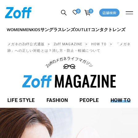
0
0
店舗検索
サングラス
レンズ
コンタクトレンズ
WOMEN
MEN
KIDS
OUTLET
メガネのZoff公式通販
Zoff MAGAZINE
HOW TO
「メガネ
跡」への正しい対処とは？消し方・防止・軽減について
LIFE STYLE
FASHION
PEOPLE
HOW TO