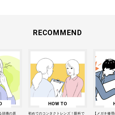
RECOMMEND
O
HOW TO
る頭痛の原
初めてのコンタクトレンズ！眼科で
【メガネ修理