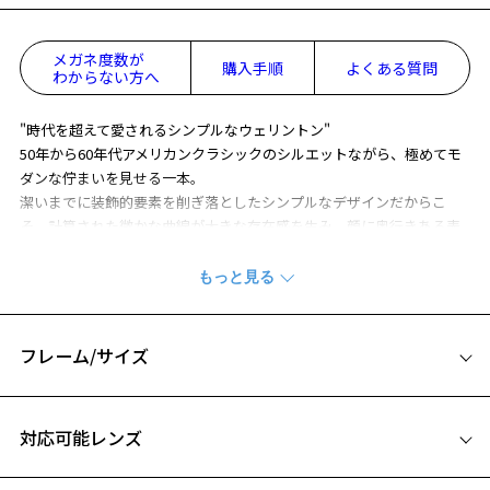
メガネ度数が
購入手順
よくある質問
わからない方へ
"時代を超えて愛されるシンプルなウェリントン"
50年から60年代アメリカンクラシックのシルエットながら、極めてモ
ダンな佇まいを見せる一本。
潔いまでに装飾的要素を削ぎ落としたシンプルなデザインだからこ
そ、計算された微かな曲線が大きな存在感を生み、顔に奥行きある表
情を演出します。
※全てのメガネに、オリジナルケースとメガネ拭きがセットになりま
す。
※柄や色味の出方に個体差があり、画像と異なる場合がございます。
フレーム/サイズ
Zoff×JOURNAL STANDARD relume ページをみる
サイズ
対応可能レンズ
51□22-145