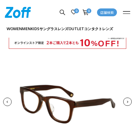
0
0
店舗検索
商品詳細ページへ
WOMEN
MEN
KIDS
OUTLET
サングラス
レンズ
コンタクトレンズ