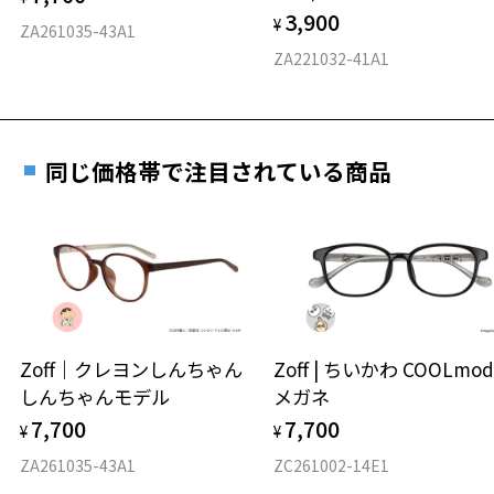
3,900
度数を測定のうえ、度付きレンズ（標準セットレンズ）へ無
¥
D 仕上がりの横幅：約145mm
ZA261035-43A1
料交換いただけます。
E 仕上がりの縦幅：約47mm
安心3 かかり具合調整無料
ZA221032-41A1
詳しくはこちら
重さ
フレームの歪みやかかり具合の調整・クリーニン
実店舗で度数を測定いただけます
グは、全国のZoff店舗にていつでも対応いたしま
お近くのZoff実店舗にて度数を測定いただけます（無料）。
す。
28.7g
同じ価格帯で注目されている商品
その際は記入用紙をダウンロードしてお使いください。
※メガネ：デモレンズを外した重さ
※サングラス：レンズ込みの重さ
※着脱式サングラス：デモレンズ、アタッチメント込みの重さ
ダウンロード
もっと見る
タイプ
ウエリントン
Zoff｜クレヨンしんちゃん
Zoff | ちいかわ COOLmod
しんちゃんモデル
メガネ
材質
7,700
7,700
¥
¥
フロント素材：アセテート
ZA261035-43A1
ZC261002-14E1