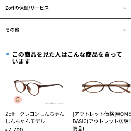
A 片方のレンズ横幅：51mm
Zoffの保証/サービス
B ブリッジ(鼻部分)の横幅：22mm
C テンプル(つる)の長さ：145mm
フレームとレンズの合計料金を知りたい方へ
その他
Zoffならではの安心サポート
価格シミュレーターはこちら
遠近両用はZoffオンラインストアでは販売しておりません。
お気に入り
ご希望のお客さまは、「レンズ交換券」をお選びのうえ、
この商品を見た人はこんな商品を買って
安心1 フレーム１年間品質保証
最寄りのZoff実店舗にてレンズをお買い求めください。
います
※サングラスやパッケージ品では「レンズ交換券」はお選び
商品不良により生じた破損等の不具合は、お渡し
お気に入りに追加済です。
いただけません。「度無し」をお選びいただき実店舗へご相
日または発送日より１年間修理又は交換させて頂
お気に入りリストは
こちら
談ください。
きます。
※保証期間内に交換が行われた場合、保証期間は初期の期間から
延長されません。
お持ちのZoffメガネサイズを確認するには？
＜メガネの度数情報がわからない方へ＞
安心2 視力測定無料
Zoff｜クレヨンしんちゃん
[アウトレット価格]WOME
オンラインストアでフレームのみ購入して、
しんちゃんモデル
BASIC(アウトレット店舗
実店舗で度付きにできます
仕上がり寸法
視力の変化を早めに発見するために、定期的な視
商品)
7,700
ご購入時に「レンズ交換券」をお選びいただくと、実店舗で
¥
力測定をおすすめいたします。