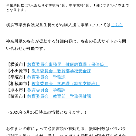
※援助回数は1人あたり小学校時1回、中学校時1回。1回につき1人1本まで
となります。
横浜市準要保護児童生徒めがね購入援助事業 については
こちら
神奈川県の各市が援助する詳細内容は、各市の公式サイトから問
い合わせが可能です。
【横浜市】
教育委員会事務局 健康教育課（保健係）
【小田原市】
教育委員会 教育部学校安全課
【平塚市】
教育委員会 学務課
【相模原市】
教育委員会 学務課（就学支援班）
【厚木市】
教育委員会 学務課
【藤沢市】
教育委員会 教育部 学務保健課
（2020年6月26日時点の情報となります。）
お住まいの市によって必要書類や有効期限、援助回数はバラバラ
で対応も違いますが、購入したメガネの費用が上限金額を超えた