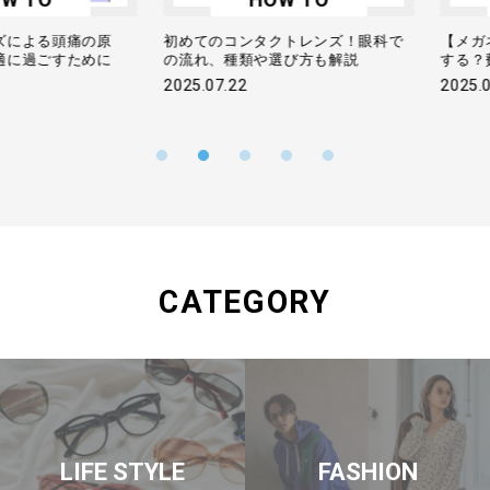
る頭痛の原
初めてのコンタクトレンズ！眼科で
【メガネ修理
ごすために
の流れ、種類や選び方も解説
する？費用や
2025.07.22
2025.07.04
CATEGORY
LIFE STYLE
FASHION