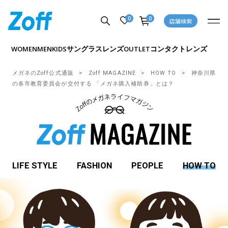
0
0
店舗検索
サングラス
レンズ
コンタクトレンズ
WOMEN
MEN
KIDS
OUTLET
メガネのZoff公式通販
Zoff MAGAZINE
HOW TO
神奈川県
の各市教育委員会が交付する 「メガネ購入補助券」とは？
LIFE STYLE
FASHION
PEOPLE
HOW TO