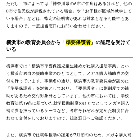
ただし、市によっては「神奈川県のA市に住所はあるけれど、他の
B市で住民税が課税されている場合」や「お子様が区域外就学して
いる場合」などは、指定の証明書があれば対象となる可能性もあ
りますので、一度担当窓口にお問い合わせください。
横浜市の教育委員会から「
準要保護者
」の認定を受けて
いる
横浜市では「横浜市準要保護児童生徒めがね購入援助事業」とい
う横浜市独自の援助事業のひとつとして、メガネ購入補助券の交
付を行っています。事業名の通り、横浜市の教育委員会が認めた
「準要保護者」を対象としており、「要保護者」は別制度での補
助があるため交付対象外としています。他の市においては、学校
教育法第19条に基づいた就学援助制度のひとつとしてメガネ購入
補助券を扱っているケースなど、各市それぞれが定めた制度に合
わせて交付をしておりますので、担当窓口へご確認ください。
また、横浜市では就学援助の認定が7月初旬のため、メガネ購入補