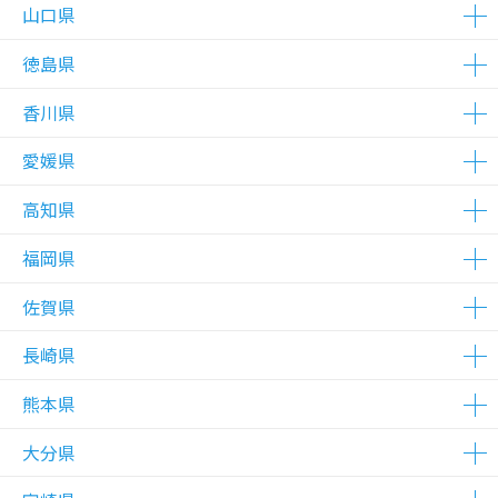
△在庫わずか
△在庫わずか
△在庫わずか
山口県
△在庫わずか
△在庫わずか
△在庫わずか
△在庫わずか
△在庫わずか
△在庫わずか
△在庫わずか
徳島県
△在庫わずか
△在庫わずか
香川県
△在庫わずか
△在庫わずか
愛媛県
△在庫わずか
△在庫わずか
△在庫わずか
高知県
△在庫わずか
△在庫わずか
福岡県
△在庫わずか
佐賀県
△在庫わずか
△在庫わずか
△在庫わずか
△在庫わずか
△在庫わずか
△在庫わずか
△在庫わずか
△在庫わずか
△在庫わずか
△在庫わずか
△在庫わずか
△在庫わずか
△在庫わずか
長崎県
△在庫わずか
熊本県
△在庫わずか
△在庫わずか
大分県
△在庫わずか
△在庫わずか
△在庫わずか
△在庫わずか