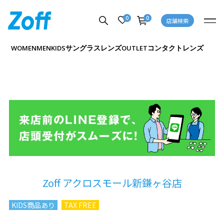
0
0
店舗検索
サングラス
レンズ
コンタクトレンズ
WOMEN
MEN
KIDS
OUTLET
Zoff アクロスモール新鎌ヶ谷店
KIDS商品あり
TAX FREE