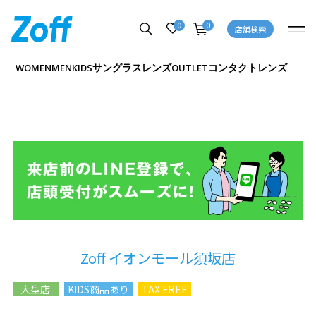
0
0
店舗検索
サングラス
レンズ
コンタクトレンズ
WOMEN
MEN
KIDS
OUTLET
Zoff イオンモール須坂店
大型店
KIDS商品あり
TAX FREE