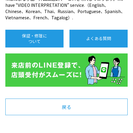
have “VIDEO INTERPRETATION” service.（English、
Chinese、Korean、Thai、Russian、Portuguese、Spanish、
Vietnamese、French、Tagalog）.
保証・修理に
よくある質問
ついて
戻る