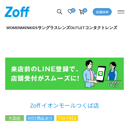
0
0
店舗検索
サングラス
レンズ
コンタクトレンズ
WOMEN
MEN
KIDS
OUTLET
Zoff イオンモールつくば店
大型店
KIDS商品あり
TAX FREE