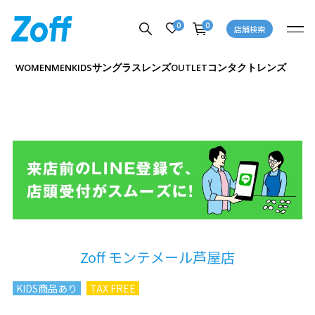
0
0
店舗検索
サングラス
レンズ
コンタクトレンズ
WOMEN
MEN
KIDS
OUTLET
Zoff モンテメール芦屋店
KIDS商品あり
TAX FREE