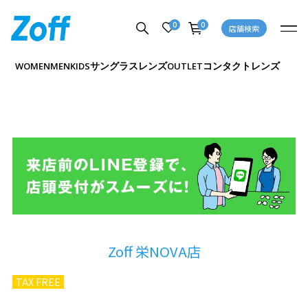
0
0
店舗検索
サングラス
レンズ
コンタクトレンズ
WOMEN
MEN
KIDS
OUTLET
Zoff 栄NOVA店
TAX FREE