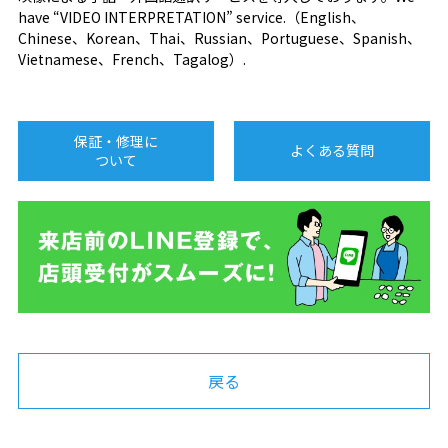
have “VIDEO INTERPRETATION” service.（English、
Chinese、Korean、Thai、Russian、Portuguese、Spanish、
Vietnamese、French、Tagalog）.
保証・修理に
よくある質問
ついて
戻る