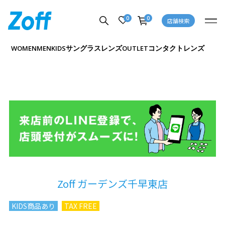
0
0
店舗検索
サングラス
レンズ
コンタクトレンズ
WOMEN
MEN
KIDS
OUTLET
Zoff ガーデンズ千早東店
KIDS商品あり
TAX FREE