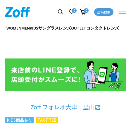
0
0
店舗検索
サングラス
レンズ
コンタクトレンズ
WOMEN
MEN
KIDS
OUTLET
Zoff フォレオ大津一里山店
KIDS商品あり
TAX FREE