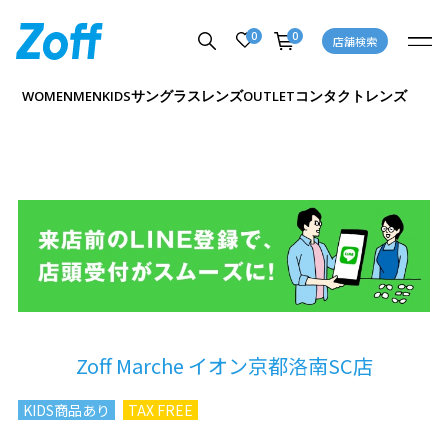
0
0
店舗検索
サングラス
レンズ
コンタクトレンズ
WOMEN
MEN
KIDS
OUTLET
Zoff Marche イオン京都洛南SC店
KIDS商品あり
TAX FREE