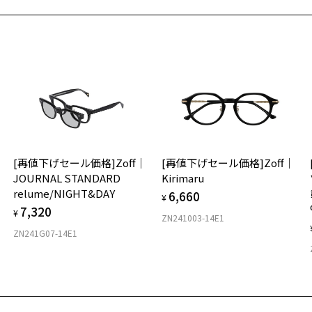
そ
14
お気に入り
※
PER FIT(ビジネス)
商品詳細ページへ
※
番号：ZP202001-72F1/フレームカラー：ブルー(ネイビー)/単価：￥7,
お気に入りに追加済です。
※
お気に入りリストは
こちら
タ
ログインして申し込む
品が再入荷された際にメールでお知らせします。
サービスは商品の購入をお約束するものではありません。
材
希望の商品が再入荷しない場合もございますので予めご了承ください。
再入荷お知らせメール」はZoffオンラインストアで取り扱っている商品が対象となります。
[再値下げセール価格]Zoff｜
[再値下げセール価格]Zoff｜
舗への再入荷ではございませんのでご了承ください。
フ
JOURNAL STANDARD
Kirimaru
気商品に関しては、メール配信後、即完売する場合がございます。
relume/NIGHT&DAY
6,660
¥
7,320
¥
ZN241003-14E1
ZN241G07-14E1