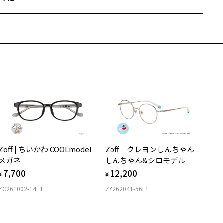
Zoffならではの安心サポート
価格シミュレーターはこちら
近両用はZoffオンラインストアでは販売しておりません。
希望のお客さまは、「レンズ交換券」をお選びのうえ、
安心1 フレーム１年間品質保証
寄りのZoff実店舗にてレンズをお買い求めください。
サングラスやパッケージ品では「レンズ交換券」はお選びいただけま
商品不良により生じた破損等の不具合は、お渡し日または発送
ん。
日より１年間修理又は交換させて頂きます。
度無し」をお選びいただき実店舗へご相談ください。
※保証期間内に交換が行われた場合、保証期間は初期の期間から延長されま
せん。
安心2 視力測定無料
メガネの度数情報がわからない方へ＞
お持ちのZoffメガネサイズを確認するには？
視力の変化を早めに発見するために、定期的な視力測定をおす
ンラインストアでフレームのみ購入して、
すめいたします。
店舗で度付きにできます
Zoff | ちいかわ COOLmodel
Zoff｜クレヨンしんちゃん
購入時に「レンズ交換券」をお選びいただくと、実店舗で度数を測定
上がり寸法
安心3 かかり具合調整無料
メガネ
しんちゃん&シロモデル
うえ、
7,700
12,200
付きレンズ（標準セットレンズ）へ無料交換いただけます。
 仕上がりの横幅：約146mm
¥
¥
フレームの歪みやかかり具合の調整・クリーニングは、全国の
しくはこちら
 仕上がりの縦幅：約30mm
ZC261002-14E1
ZY262041-56F1
Zoff店舗にていつでも対応いたします。
店舗で度数を測定いただけます
さ
近くのZoff実店舗にて度数を測定いただけます（無料）。