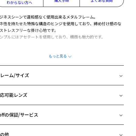
購入手順
よくある質問
わからない方へ
ジネスシーンで違和感なく使用出来るメタルフレーム。
ネ性を持たせた特殊な構造のヒンジを使用しており、締め付け感のな
ストレスフリーな掛け心地です。
ンプルにはアセテートを使用しており、横顔も魅力的です。
商品の構造上、レンズが剥き出しになっている部分がございます。剥
出し部分に衝撃を加えると、割れたり欠けたりしますのでご注意くだ
い。
柄や色味の出方に個体差があり、画像と異なる場合がございます。
レーム/サイズ
USINESS ページをみる
イズ
応可能レンズ
□17-140
 片方のレンズ横幅：57mm
 ブリッジ(鼻部分)の横幅：17mm
offの保証/サービス
 テンプル(つる)の長さ：140mm
フレームとレンズの合計料金を知りたい方へ
の他