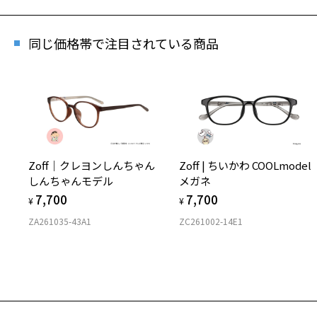
SU
同じ価格帯で注目されている商品
商品
※商
※本
※ご
※「
Zoff｜クレヨンしんちゃん
Zoff | ちいかわ COOLmodel
店
しんちゃんモデル
メガネ
※人
7,700
7,700
¥
¥
ZA261035-43A1
ZC261002-14E1