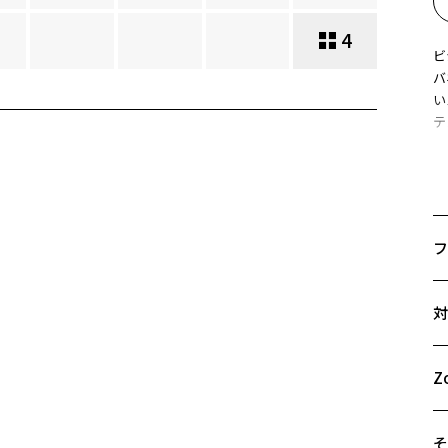
4
ビ
バ
い
テ
※
き
さ
※
フ
B
サ
対
57
A
B
Z
C
そ