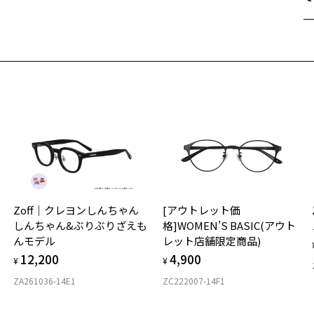
遠
ご
最
※
せ
「
＜
オ
実
Zoff｜クレヨンしんちゃん
[アウトレット価
ご
仕
入荷お知らせメールのお申し込み
しんちゃん&ぶりぶりざえも
格]WOMEN’S BASIC(アウト
の
入荷お知らせメール」はZoffオンラインストア会員さまのみ対象となります。
んモデル
レット店舗限定商品)
度
D
12,200
4,900
詳
E
¥
¥
ZA261036-14E1
ZC222007-14F1
実
重
お