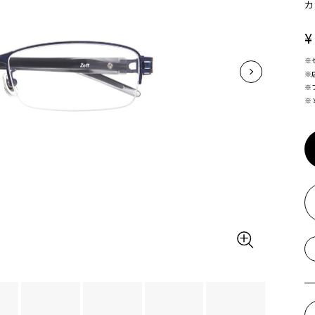
カ
¥
※
※
※
※