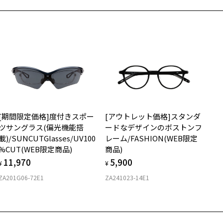
の際は記入用紙をダウンロードしてお使いください。
もっと見る
.1g
メガネ：デモレンズを外した重さ
ダウンロード
サングラス：レンズ込みの重さ
900
着脱式サングラス：デモレンズ、アタッチメント込みの重さ
イプ
スクエア
質
[期間限定価格]度付きスポー
[アウトレット価格]スタンダ
ロント素材：ステンレス
ツサングラス(偏光機能搭
ードなデザインのボストンフ
載)/SUNCUTGlasses/UV100
レーム/FASHION(WEB限定
%CUT(WEB限定商品)
商品)
11,970
5,900
¥
¥
ZA201G06-72E1
ZA241023-14E1