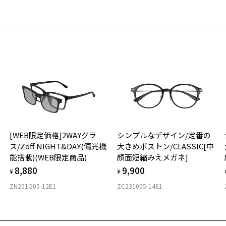
重
お気に入り
お
そ
9.
商品詳細ページへ
お気に入りに追加済です。
※
※
お気に入りリストは
こちら
※
タ
材
[WEB限定価格]2WAYグラ
シンプルなデザイン/定番の
フ
ス/Zoff NIGHT&DAY(偏光機
大きめボストン/CLASSIC[中
能搭載)(WEB限定商品)
顔面短縮みえメガネ]
8,880
9,900
¥
¥
ZN201G05-12E1
ZC231005-14E1