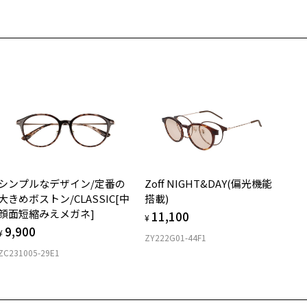
さ
近くのZoff実店舗にて度数を測定いただけます（無料）。
の際は記入用紙をダウンロードしてお使いください。
もっと見る
4g
メガネ：デモレンズを外した重さ
ダウンロード
サングラス：レンズ込みの重さ
着脱式サングラス：デモレンズ、アタッチメント込みの重さ
イプ
ウエリントン
質
シンプルなデザイン/定番の
Zoff NIGHT&DAY(偏光機能
ロント素材：スーパーエンジニアリング・プラスチック
大きめボストン/CLASSIC[中
搭載)
顔面短縮みえメガネ]
11,100
¥
9,900
¥
ZY222G01-44F1
ZC231005-29E1