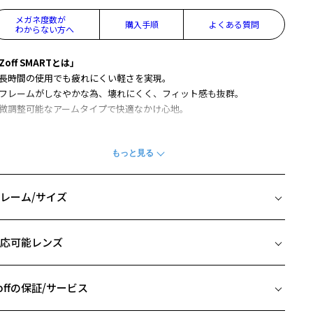
メガネ度数が
購入手順
よくある質問
わからない方へ
Zoff SMARTとは」
長時間の使用でも疲れにくい軽さを実現。
フレームがしなやかな為、壊れにくく、フィット感も抜群。
微調整可能なアームタイプで快適なかけ心地。
い機能性やクッション性があり、軽い掛け心地が特徴です。
によりフィットしやすいように、緩い曲線を描くテンプルデザインに
っています。
口付近のメタルパーツが上品なアクセントになります。
レーム/サイズ
生地のデザイン上、柄の出方に個体差があり、画像と異なる場合がご
イズ
います。
応可能レンズ
□16-145
off SMART (ゾフ・スマート) ページをみる
 片方のレンズ横幅：54mm
 ブリッジ(鼻部分)の横幅：16mm
offの保証/サービス
アウトレット商品は、販売から一定期間経過した商品などです。キ
 テンプル(つる)の長さ：145mm
、汚れなどがあるB級品ではございません。