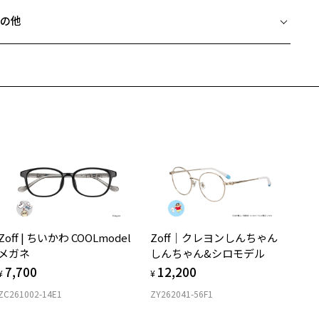
フレームとレンズの合計料金を知りたい方へ
の他
Zoffならではの安心サポート
価格シミュレーターはこちら
近両用はZoffオンラインストアでは販売しておりません。
希望のお客さまは、「レンズ交換券」をお選びのうえ、
安心1 フレーム１年間品質保証
寄りのZoff実店舗にてレンズをお買い求めください。
サングラスやパッケージ品では「レンズ交換券」はお選びいただけま
商品不良により生じた破損等の不具合は、お渡し日または発送
ん。
日より１年間修理又は交換させて頂きます。
度無し」をお選びいただき実店舗へご相談ください。
※保証期間内に交換が行われた場合、保証期間は初期の期間から延長されま
せん。
安心2 視力測定無料
メガネの度数情報がわからない方へ＞
お持ちのZoffメガネサイズを確認するには？
視力の変化を早めに発見するために、定期的な視力測定をおす
ンラインストアでフレームのみ購入して、
すめいたします。
店舗で度付きにできます
Zoff | ちいかわ COOLmodel
Zoff｜クレヨンしんちゃん
購入時に「レンズ交換券」をお選びいただくと、実店舗で度数を測定
上がり寸法
安心3 かかり具合調整無料
メガネ
しんちゃん&シロモデル
うえ、
7,700
12,200
付きレンズ（標準セットレンズ）へ無料交換いただけます。
 仕上がりの横幅：約140mm
¥
¥
フレームの歪みやかかり具合の調整・クリーニングは、全国の
しくはこちら
 仕上がりの縦幅：約37mm
ZC261002-14E1
ZY262041-56F1
Zoff店舗にていつでも対応いたします。
店舗で度数を測定いただけます