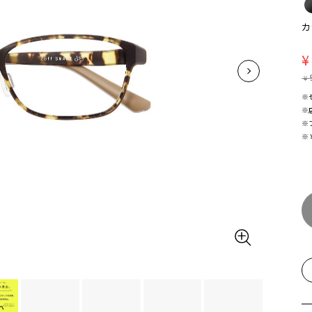
カ
¥
¥
※
※
※
※