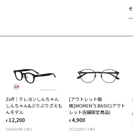
そ
遠
ご
最
※
せ
「
＜
オ
実
Zoff｜クレヨンしんちゃん
[アウトレット価
ご
仕
しんちゃん&ぶりぶりざえも
格]WOMEN’S BASIC(アウト
の
んモデル
レット店舗限定商品)
度
D
12,200
4,900
詳
E
¥
¥
ZA261036-14E1
ZC222007-14F1
実