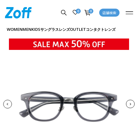
0
0
店舗検索
商品詳細ページへ
WOMEN
MEN
KIDS
OUTLET
サングラス
レンズ
コンタクトレンズ