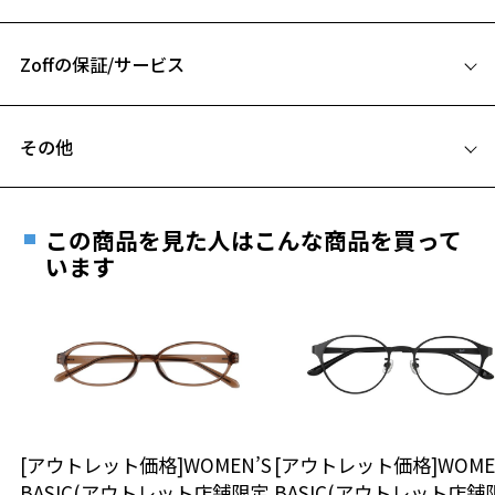
48□24-145
A 片方のレンズ横幅：48mm
【付属品】
お気に入りに追加済です。
メガネケースとメガネ拭き付き。
お気に入りリストは
こちら
Zoffの保証/サービス
B ブリッジ(鼻部分)の横幅：24mm
全ての商品に本コラボレーション限定のケースとメガネ拭きが付きま
C テンプル(つる)の長さ：145mm
す。
フレームとレンズの合計料金を知りたい方へ
その他
【LOVE BY e.m.】
Zoffならではの安心サポート
価格シミュレーターはこちら
“みんながよろこぶモノづくり”“ありそでなさそなモノづくり”をコン
遠近両用はZoffオンラインストアでは販売しておりません。
セプトにしたジュエリーブランド「e.m.」。
ご希望のお客さまは、「レンズ交換券」をお選びのうえ、
カジュアルなものからハイジュエリーまで幅広いラインナップが人気
この商品を見た人はこんな商品を買って
安心1 フレーム１年間品質保証
を集めている。
最寄りのZoff実店舗にてレンズをお買い求めください。
います
「LOVE BY e.m.」はe.m.のデザイナーがその時感じるLOVEなものをデ
※サングラスやパッケージ品では「レンズ交換券」はお選び
商品不良により生じた破損等の不具合は、お渡し
ザインしたブランド。
いただけません。「度無し」をお選びいただき実店舗へご相
日または発送日より１年間修理又は交換させて頂
談ください。
きます。
※柄や色味の出方に個体差があり、画像と異なる場合がございます。
※保証期間内に交換が行われた場合、保証期間は初期の期間から
延長されません。
Zoff｜LOVE BY e.m. 特設ページはこちら
お持ちのZoffメガネサイズを確認するには？
＜メガネの度数情報がわからない方へ＞
安心2 視力測定無料
[アウトレット価格]WOMEN’S
[アウトレット価格]WOME
オンラインストアでフレームのみ購入して、
BASIC(アウトレット店舗限定
BASIC(アウトレット店舗