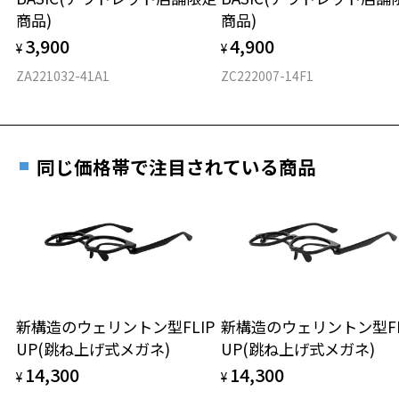
実店舗で度付きにできます
仕上がり寸法
視力の変化を早めに発見するために、定期的な視
商品)
商品)
ご購入時に「レンズ交換券」をお選びいただくと、実店舗で
力測定をおすすめいたします。
3,900
4,900
度数を測定のうえ、度付きレンズ（標準セットレンズ）へ無
¥
¥
D 仕上がりの横幅：約144mm
料交換いただけます。
E 仕上がりの縦幅：約45mm
安心3 かかり具合調整無料
ZA221032-41A1
ZC222007-14F1
詳しくはこちら
重さ
フレームの歪みやかかり具合の調整・クリーニン
実店舗で度数を測定いただけます
グは、全国のZoff店舗にていつでも対応いたしま
お近くのZoff実店舗にて度数を測定いただけます（無料）。
す。
27.6g
同じ価格帯で注目されている商品
その際は記入用紙をダウンロードしてお使いください。
※メガネ：デモレンズを外した重さ
※サングラス：レンズ込みの重さ
※着脱式サングラス：デモレンズ、アタッチメント込みの重さ
ダウンロード
もっと見る
タイプ
ウエリントン
新構造のウェリントン型FLIP
新構造のウェリントン型FL
UP(跳ね上げ式メガネ)
UP(跳ね上げ式メガネ)
材質
14,300
14,300
¥
¥
フロント素材：アセテート