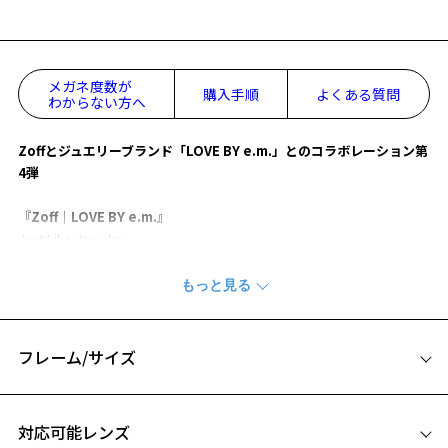
メガネ度数が
購入手順
よくある質問
わからない方へ
Zoffとジュエリーブランド「LOVE BY e.m.」とのコラボレーション第
4弾
『Zoff｜LOVE BY e.m.』
Just Like Jewelry
ジュエリーのようにメガネを掛けてほしいという想いから生まれた「L
OVE BY e.m.」とのコレクション。
【デザイン】
scent=いい香り
フレーム/サイズ
香水がほのかに香る様子をプラスチック生地の透け感で、香りがグラ
デーションしていく様子を濃淡で表現したモデル。
サイズ
お気に入り
シアーなフレームだからこそ見える、繊細なデザインのメタルも特徴
対応可能レンズ
のひとつ。