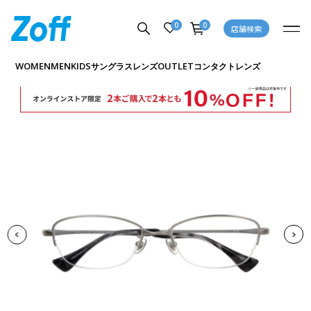
0
0
店舗検索
商品詳細ページへ
WOMEN
MEN
KIDS
OUTLET
サングラス
レンズ
コンタクトレンズ