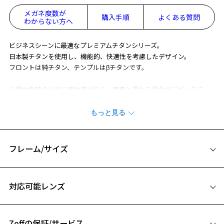
メガネ度数が
購入手順
よくある質問
わからない方へ
ビジネスシーンに最適なプレミアムチタンシリーズ。
日本製チタンを使用し、機能的、快適性を考慮したデザイン。
フロントは純チタン、テンプルはβチタンです。
※柄や色味の出方に個体差があり、画像と異なる場合がございます。
ビジネス向けメガネ ページをみる
フレーム/サイズ
サイズ
対応可能レンズ
56□18-145
A 片方のレンズ横幅：56mm
Zoffの保証/サービス
B ブリッジ(鼻部分)の横幅：18mm