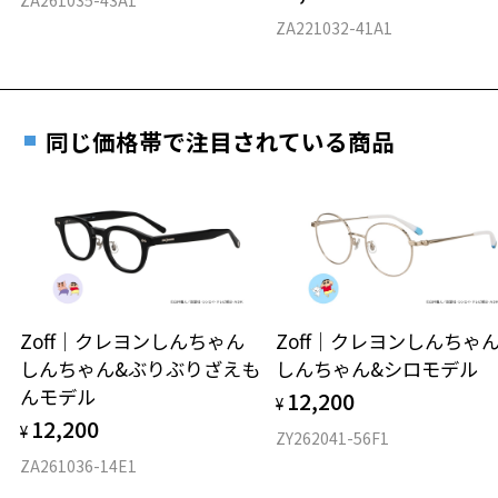
料交換いただけます。
E 仕上がりの縦幅：約34mm
安心3 かかり具合調整無料
ZA221032-41A1
詳しくはこちら
重さ
フレームの歪みやかかり具合の調整・クリーニン
実店舗で度数を測定いただけます
グは、全国のZoff店舗にていつでも対応いたしま
お近くのZoff実店舗にて度数を測定いただけます（無料）。
す。
9.5g
同じ価格帯で注目されている商品
その際は記入用紙をダウンロードしてお使いください。
※メガネ：デモレンズを外した重さ
※サングラス：レンズ込みの重さ
※着脱式サングラス：デモレンズ、アタッチメント込みの重さ
ダウンロード
もっと見る
タイプ
スクエア
Zoff｜クレヨンしんちゃん
Zoff｜クレヨンしんち
しんちゃん&ぶりぶりざえも
しんちゃん&シロモデル
材質
んモデル
12,200
¥
フロント素材：チタン
12,200
¥
ZY262041-56F1
ZA261036-14E1