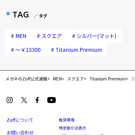
TAG
／ タグ
#
#
#
MEN
スクエア
シルバー(マット)
#
#
～￥13300
Titanium Premium
再入荷お知らせメールのお申し込み
「再入荷お知らせメール」はZoffオンラインストア会員さまのみ対象となります。
メガネのZoff公式通販
MEN
スクエア
Titanium Premium
Z
Zoffについて
推奨環境
特定取引法表示
お問い合わせ