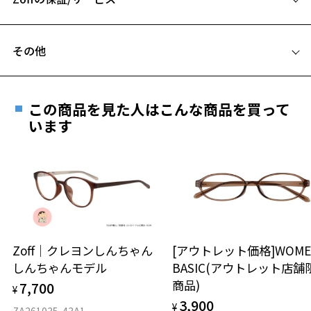
C テンプル(つる)の長さ：145mm
フレームとレンズの合計料金を知りたい方へ
その他
Zoffならではの安心サポート
価格シミュレーターはこちら
遠近両用はZoffオンラインストアでは販売しておりません。
お気に入り
ご希望のお客さまは、「レンズ交換券」をお選びのうえ、
この商品を見た人はこんな商品を買って
安心1 フレーム１年間品質保証
最寄りのZoff実店舗にてレンズをお買い求めください。
います
※サングラスやパッケージ品では「レンズ交換券」はお選び
お気に入りに追加済です。
商品不良により生じた破損等の不具合は、お渡し
いただけません。「度無し」をお選びいただき実店舗へご相
お気に入りリストは
こちら
日または発送日より１年間修理又は交換させて頂
談ください。
きます。
※保証期間内に交換が行われた場合、保証期間は初期の期間から
延長されません。
お持ちのZoffメガネサイズを確認するには？
＜メガネの度数情報がわからない方へ＞
安心2 視力測定無料
Zoff｜クレヨンしんちゃん
[アウトレット価格]WOME
オンラインストアでフレームのみ購入して、
しんちゃんモデル
BASIC(アウトレット店舗
実店舗で度付きにできます
仕上がり寸法
視力の変化を早めに発見するために、定期的な視
商品)
7,700
ご購入時に「レンズ交換券」をお選びいただくと、実店舗で
¥
力測定をおすすめいたします。
3,900
度数を測定のうえ、度付きレンズ（標準セットレンズ）へ無
¥
D 仕上がりの横幅：約146mm
ZA261035-43A1