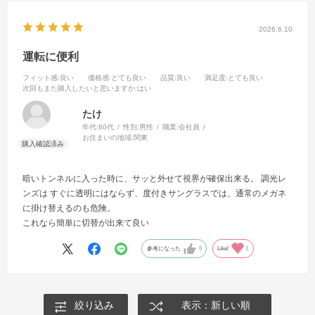
2026.6.10
運転に便利
フィット感
:良い
価格感
:とても良い
品質
:良い
満足度
:とても良い
次回もまた購入したいと思いますか
:はい
たけ
年代:
60代
性別:
男性
職業:
会社員
お住まいの地域:
関東
暗いトンネルに入った時に、サッと外せて視界が確保出来る。 調光レ
ンズは すぐに透明にはならず、度付きサングラスでは、通常のメガネ
に掛け替えるのも危険。
これなら簡単に切替が出来て良い
参考になった
0
Like!
1
絞り込み
表示：新しい順