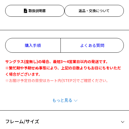
取扱説明書
返品・交換について
購入手順
よくある質問
サングラス(度無し)の場合、最短3～4営業日以内の発送です。
※繁忙期や予期せぬ事態により、上記の日数よりもお日にちをいただ
く場合がございます。
※お届け予定日の目安はカート内(STEP2)でご確認ください。
別売りの専用フレームこちら：
ZN241G09-14E1
・
ZN241G09-72A1
メガネときどきサングラス「Zoff NIGHT&DAY」
『Zoff NIGHT&DAY SELECT』
フレーム/サイズ
別売りの専用フレームにつけることでワンタッチでサングラスに。