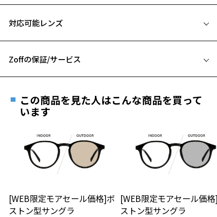
フレームとアタッチメントの組み合わせは全6通り。自分好みに自由に
サイズ
カスタマイズができます！
対応可能レンズ
【デザイン】
Zoff NIGHT&DAY SELECT専用のアタッチメント。
男性に人気のスクエア型。
Zoffの保証/サービス
プラスチックアタッチメントなのでカジュアルにお使いいただきやす
いです。
フレームとレンズの合計料金を知りたい方へ
路面や水面などの反射光をカットしてまぶしさを和らげてくれる偏光
この商品を見た人はこんな商品を買って
機能搭載。
Zoffならではの安心サポート
います
価格シミュレーターはこちら
【カラー】
ZN241G10-14E1：ブラック×グレー系レンズ。
安心1 フレーム１年間品質保証
ZN241G10-14E2：ブラック×ブルー系レンズ。
ZN241G10-72A1：ネイビー×グレー系レンズ
商品不良により生じた破損等の不具合は、お渡し
お持ちのZoffメガネサイズを確認するには？
日または発送日より１年間修理又は交換させて頂
【スタイリングポイント】
きます。
スクエア型ながらカジュアルにお使いいただきやすい一本。
※保証期間内に交換が行われた場合、保証期間は初期の期間から
こちらのアタッチメントをつければ屋外でのアクティビティやドライ
[WEB限定モアセール価格]ボ
[WEB限定モアセール価格
仕上がり寸法
延長されません。
ブでも大活躍！
ストン型サングラ
ストン型サングラ