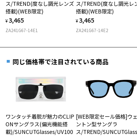
ス/TREND(度なし調光レンズ
ス/TREND(度なし調光レ
D 仕上がりの横幅：約147mm
※こちらはフロントアタッチメントのみの商品になります。本体は付
安心2 視力測定無料
搭載)(WEB限定)
搭載)(WEB限定)
E 仕上がりの縦幅：約37mm
きません。
3,465
3,465
※商品番号：ZN241G09 以外の商品に着けることはできません。
¥
¥
視力の変化を早めに発見するために、定期的な視
※柄や色味の出方に個体差があり、画像と異なる場合がございます。
重さ
力測定をおすすめいたします。
ZA241G67-14E1
ZA241G67-14E2
Zoff NIGHT & DAY ページをみる
5.9g
安心3 かかり具合調整無料
＜商品に関する注意事項＞
※メガネ：デモレンズを外した重さ
フレームの歪みやかかり具合の調整・クリーニン
同じ価格帯で注目されている商品
※サングラス：レンズ込みの重さ
※フロントアタッチメントは｢カラーレンズ｣になりますので、本体の
グは、全国のZoff店舗にていつでも対応いたしま
※着脱式サングラス：デモレンズ、アタッチメント込みの重さ
レンズは｢透明レンズ｣がおすすめです。
す。
※フロントアタッチメントのレンズを交換することはできません。
タイプ
＜使用上の注意事項＞
※自動車のフロントガラス等、 熱強化したガラスを通して使用すると
スクエア
もっと見る
ガラスのひずみの干渉色が見えることがあります。
※液晶画面（パソコン・携帯電話・タブレット・カメラ等の液晶画面
材質
や、車載のカーナビゲーション・計器類の表示）を見ると、液晶画面
ワンタッチ着脱が魅力のCLIP
[WEB限定セール価格]ウ
が暗く見えたり、レンズの干渉色が見えることがあります。
お気に入り
ONサングラス(偏光機能搭
ントン型サングラ
フロント素材：French Plastic
※本製品を使用中に違和感を感じた場合は使用を中止してください。
載)/SUNCUTGlasses/UV100
ス/TREND/SUNCUTGlass
※本製品は磁石を使用しています。磁石部分が首から上に直接あたら