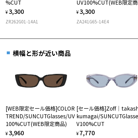
%CUT
UV100%CUT(WEB限定商
ないようご注意ください。
お気に入りに追加済です。
3,300
3,300
※カラーレンズの入ったプレートは磁石でメガネ本体に装着する構造
¥
¥
お気に入りリストは
こちら
です。
ZR262G01-14A1
ZA241G65-14E4
※強い衝撃やひねり等はプレートが外れる原因となりますのでご注意
ください。
※あまり長い時間ご使用されないようご注意ください。
横幅と形が近い商品
品名：ファッション用サングラス
レンズの材質：プラスチック
レンズ枠の材質：プラスチック(塗装)
テンプルの材質：プラスチック(塗装)
可視光線透過率：41%
紫外線透過率：0.1%以下 (紫外線カット率：99.9%以上)
レンズカラー：Gray POLA / グレー系
使用上の注意：高温のところに置いたり、傷をつけるような金属と一
緒にしまわないようご注意下さい。
[WEB限定セール価格]COLOR
[セール価格]Zoff│takash
TREND/SUNCUTGlasses/UV
kumagai/SUNCUTGlasse
100%CUT(WEB限定商品)
V100%CUT
3,960
7,770
¥
¥