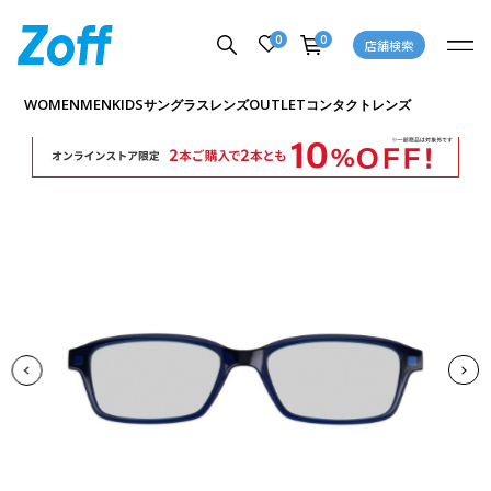
0
0
店舗検索
商品詳細ページへ
WOMEN
MEN
KIDS
OUTLET
サングラス
レンズ
コンタクトレンズ