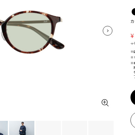
カ
¥
¥
※
※
※