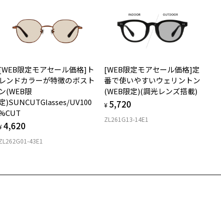
サングラス：レンズ込みの重さ
ンズ枠の材質：プラスチック(塗装)
着脱式サングラス：デモレンズ、アタッチメント込みの重さ
ンプルの材質：プラスチック(塗装)
視光線透過率：60%
イプ
外線透過率：0.1%以下 (紫外線カット率：99.9%以上)
ンズカラー：Z-MOSS_GR40F / グリーン系
ボストン
用上の注意：高温のところに置いたり、傷をつけるような金属と一緒
[WEB限定モアセール価格]ト
[WEB限定モアセール価格]定
しまわないようご注意下さい。
質
レンドカラーが特徴のボスト
番で使いやすいウェリントン
実店舗でサングラスまたはパッケージ商品等のレンズ交換について＞
ン(WEB限
(WEB限定)(調光レンズ搭載)
024年3月1日から、店頭に商品をお持ち込みいただいて、レンズ交換
ロント素材：French Plastic
定)SUNCUTGlasses/UV100
5,720
される場合は、レンズ代金の他に3,300円(税込)の加工賃を追加で頂
¥
%CUT
する場合がございます。
ZL261G13-14E1
4,620
頭でレンズ交換をされるお客様は、商品発送から6か月以内に、ご購
¥
した商品本体と発送日がわかる【商品発送メール】を店頭スタッフに
ZL262G01-43E1
提示いだければ、初回に限り加工賃はかかりませんので、必ずスタッ
にご提示ください。
品発送から6か月を過ぎた場合、又はお客様からの【商品発送メー
】のご提示が無かった場合、レンズ代金の他に加工賃として3,300円
税込)を頂戴いたしますので、予めご了承ください。