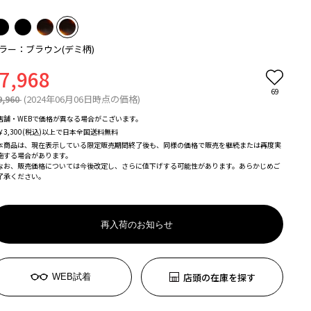
ラー：ブラウン(デミ柄)
7,968
69
9,960
(2024年06月06日時点の価格)
店舗・WEBで価格が異なる場合がこざいます。
￥3,300(税込)以上で日本全国送料無料
本商品は、現在表示している限定販売期間終了後も、同様の価格で販売を継続または再度実
施する場合があります。
なお、販売価格については今後改定し、さらに値下げする可能性があります。あらかじめご
了承ください。
再入荷のお知らせ
店頭の在庫を探す
WEB試着