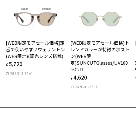
商品に関しては、メール配信後、即完売する場合がございます。
※
レ
※
テ
可
タ
紫
レ
使
[WEB限定モアセール価格]定
[WEB限定モアセール価格]ト
に
材
ン
番で使いやすいウェリントン
レンドカラーが特徴のボスト
＜
(WEB限定)(調光レンズ搭載)
ン(WEB限
2
フ
定)SUNCUTGlasses/UV100
5,720
を
¥
%CUT
戴
ZL261G13-11A1
4,620
店
¥
入
ZL262G01-56E1
ご
フ
商
ル
(