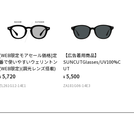
C241G10-14E1：黒縁×ブラウン系レンズ。
安心1 フレーム１年間品質保証
C241G10-14E2：黒縁×グレー系レンズ。
C241G10-14E3：黒縁×調光グレー。
商品不良により生じた破損等の不具合は、お渡し日または発送
日より１年間修理又は交換させて頂きます。
C241G10-49E1：べっ甲×ブラウン系レンズ。
※保証期間内に交換が行われた場合、保証期間は初期の期間から延長されま
C241G10-49E2：べっ甲×グリーン系レンズ。
せん。
C241G10-49E3：べっ甲×調光ブラウン。
安心2 視力測定無料
スタイリングポイント】
[WEB限定モアセール価格]定
【広告着用商品】
お持ちのZoffメガネサイズを確認するには？
ジュアルなスタイリングからかっちりめのシャツスタイルまで相性は
視力の変化を早めに発見するために、定期的な視力測定をおす
番で使いやすいウェリントン
SUNCUTGlasses/UV100%C
群！
すめいたします。
(WEB限定)(調光レンズ搭載)
UT
定商品)
ンプルなスタイリングのアクセント付けや知的な印象の強調にもおす
5,720
5,500
上がり寸法
¥
¥
68
めです。
安心3 かかり具合調整無料
ZL261G12-14E1
ZA181G06-14E3
 仕上がりの横幅：約133mm
柄や色味の出方に個体差があり、画像と異なる場合がございます。
フレームの歪みやかかり具合の調整・クリーニングは、全国の
 仕上がりの縦幅：約44mm
こちらの商品は度付き不可となります。
Zoff店舗にていつでも対応いたします。
さ
LASSIC(クラシック) 特集ページをみる
もっと見る
.5g
名：サングラス
ンズの材質：プラスチック(コーティング)
メガネ：デモレンズを外した重さ