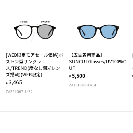
Z
Z
荷お知らせメールのお申し込み
Z
荷お知らせメール」はZoffオンラインストア会員さまのみ対象となります。
Z
Z
Z
【
[WEB限定モアセール価格]ボ
【広告着用商品】
カ
お気に入り
ストン型サングラ
SUNCUTGlasses/UV100%C
抜
ス/TREND(度なし調光レン
UT
B限定セール価格][ZC231006_49E1_MG40]CLASSIC(WEB限
シ
商品詳細ページへ
ズ搭載)(WEB限定)
5,500
仕
¥
番号：ZC241G10-49E2/フレームカラー：ブラウン(デミ柄)/単価：￥7,9
す
お気に入りに追加済です。
3,465
¥
ZA181G06-14E4
お気に入りリストは
こちら
D
※
ZA241G67-14E2
E
ログインして申し込む
※
重
C
が再入荷された際にメールでお知らせします。
ービスは商品の購入をお約束するものではありません。
望の商品が再入荷しない場合もございますので予めご了承ください。
23
品
入荷お知らせメール」はZoffオンラインストアで取り扱っている商品が対象となります。
への再入荷ではございませんのでご了承ください。
レ
※