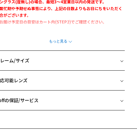
ングラス(度無し)の場合、最短3～4営業日以内の発送です。
繁忙期や予期せぬ事態により、上記の日数よりもお日にちをいただく
合がございます。
お届け予定日の目安はカート内(STEP2)でご確認ください。
ちらの商品はフレーム：
ZC231006-49E1
とレンズ：MOSS-GR40を
合せたサングラスとなります。
付きや他のレンズ種に変更をご希望の場合は、上記フレームからご購
をお願いいたします。
レーム/サイズ
馴染みの良い小ぶりのボストンフレーム
イズ
応可能レンズ
Zoff CLASSIC』
□22-145
 片方のレンズ横幅：47mm
デザイン】
 ブリッジ(鼻部分)の横幅：22mm
offの保証/サービス
C231006がサングラスになって登場！
 テンプル(つる)の長さ：145mm
リッジ、テンプルの彫金がポイントで高級感溢れる雰囲気ながらカジ
フレームとレンズの合計料金を知りたい方へ
アルにもお使いいただけます。
情もしっかり引き締めてくれるデザイン。
Zoffならではの安心サポート
価格シミュレーターはこちら
カラー】