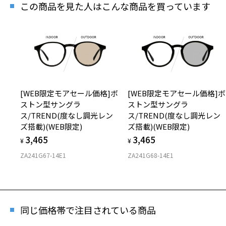
この商品を見た人はこんな商品を買っています
再入
「再入
[WEB限定モアセール価格]ボ
[WEB限定モアセール価格]ボ
ストン型サングラ
ストン型サングラ
ス/TREND(度なし調光レン
ス/TREND(度なし調光レン
[WE
ズ搭載)(WEB限定)
ズ搭載)(WEB限定)
商品
3,465
3,465
¥
¥
ZA241G67-14E1
ZA241G68-14E1
※商品
※本サ
※ご希
同じ価格帯で注目されている商品
※「再
店舗