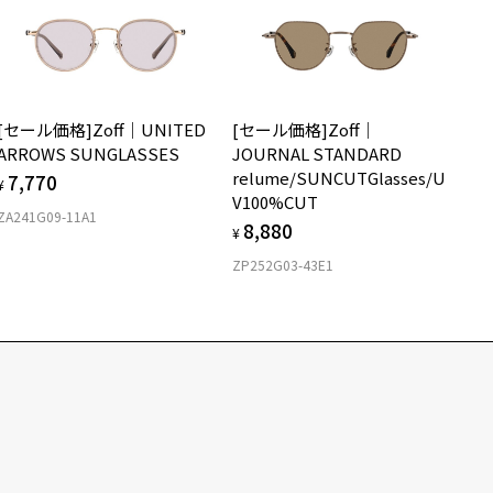
[セール価格]Zoff｜UNITED
[セール価格]Zoff｜
ARROWS SUNGLASSES
JOURNAL STANDARD
relume/SUNCUTGlasses/U
7,770
¥
V100%CUT
ZA241G09-11A1
8,880
¥
ZP252G03-43E1