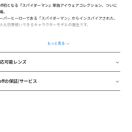
off初となる『スパイダーマン』単独アイウェアコレクション、ついに
場。
ーパーヒーローである「スパイダーマン」からインスパイアされた、
人も日常使いできるキャラクターモデルの誕生です。
イズ：約縦6.5㎝×横16.5㎝×高さ4.5㎝
材：PU
柄や色味の出方に個体差があり、画像と異なる場合がございます。
応可能レンズ
ARVEL SPIDER-MAN ページをみる
offの保証/サービス
この商品は保証対象外になります
フレームとレンズの合計料金を知りたい方へ
Zoffならではの安心サポート
価格シミュレーターはこちら
0
安心1 フレーム１年間品質保証