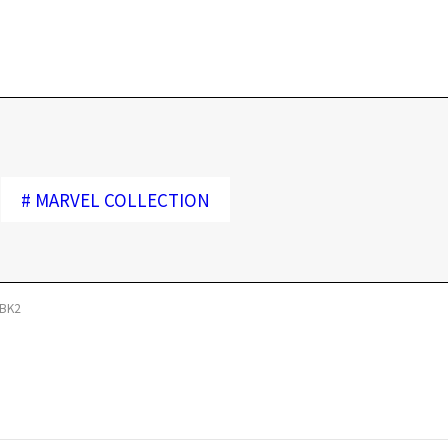
※商品が再入荷された際にメールでお知らせします。
※本サービスは商品の購入をお約束するものではありません。
※ご希望の商品が再入荷しない場合もございますので予めご了承ください。
※「再入荷お知らせメール」はZoffオンラインストアで取り扱っている商品が対象となります。
店舗への再入荷ではございませんのでご了承ください。
※人気商品に関しては、メール配信後、即完売する場合がございます。
#
MARVEL COLLECTION
-BK2