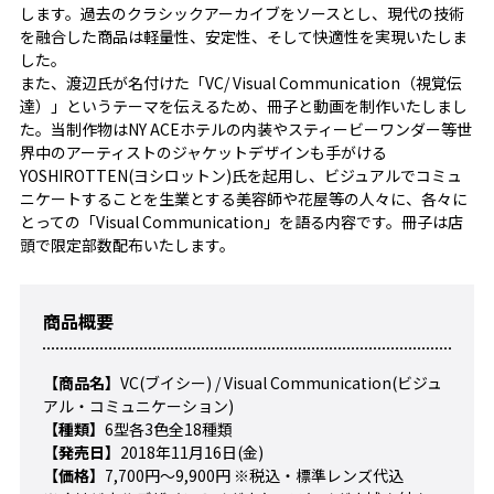
します。過去のクラシックアーカイブをソースとし、現代の技術
を融合した商品は軽量性、安定性、そして快適性を実現いたしま
した。
また、渡辺氏が名付けた「VC/ Visual Communication（視覚伝
達）」というテーマを伝えるため、冊子と動画を制作いたしまし
た。当制作物はNY ACEホテルの内装やスティービーワンダー等世
界中のアーティストのジャケットデザインも手がける
YOSHIROTTEN(ヨシロットン)氏を起用し、ビジュアルでコミュ
ニケートすることを生業とする美容師や花屋等の人々に、各々に
とっての「Visual Communication」を語る内容です。冊子は店
頭で限定部数配布いたします。
商品概要
【商品名】
VC(ブイシー) / Visual Communication(ビジュ
アル・コミュニケーション)
【種類】
6型各3色全18種類
【発売日】
2018年11月16日(金)
【価格】
7,700円～9,900円 ※税込・標準レンズ代込