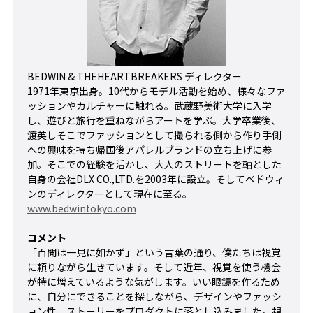
BEDWIN & THEHEARTBREAKERS ディレクター
1971年東京出身。10代からモデル活動を始め、様々なファ
ッションやカルチャーに触れる。武蔵野美術大学に入学
し、遊びと旅行を重ねながらアートを学ぶ。大学卒業後、
渡英しそこでファッションとして撮られる側から作り手側
への興味を持ち帰国後アパレルブランドの立ち上げに参
加。そこでの経験を活かし、大人のストリートを軸とした
自身の会社DLX CO.,LTD.を2003年に設立。そしてベドウィ
ンのディレクターとして現在に至る。
www.bedwintokyo.com
コメント
「百聞は一見に如かず」という言葉の通り、僕たちは視覚
に頼りながら生きています。そして近年、視覚を使う機会
が特に増えているような気がします。いい眼鏡を作るため
に、自分にできることを探しながら、デザインやファッシ
ョン性、ストーリーをプロダクトに落とし込みました。視