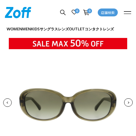
0
0
店舗検索
商品詳細ページへ
WOMEN
MEN
KIDS
OUTLET
サングラス
レンズ
コンタクトレンズ