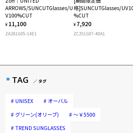
Zoff｜UNITED
[期間限定価
ARROWS/SUNCUTGlasses/U
格]SUNCUTGlasses/UV1
V100%CUT
%CUT
11,100
7,920
¥
¥
ZA261G05-14E1
ZC251G07-40A1
TAG
／ タグ
#
#
UNISEX
オーバル
#
#
グリーン(オリーブ)
～￥5500
#
TREND SUNGLASSES