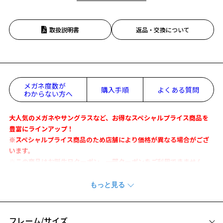
取扱説明書
返品・交換について
メガネ度数が
購入手順
よくある質問
わからない方へ
大人気のメガネやサングラスなど、お得なスペシャルプライス商品を
豊富にラインアップ！
※スペシャルプライス商品のため店舗により価格が異なる場合がござ
います。
※この商品はお誕生日クーポン、一部クーポンをご利用できません。
サングラス(度無し)の場合、最短3～4営業日以内の発送です。
※繁忙期や予期せぬ事態により、上記の日数よりもお日にちをいただ
く場合がございます。
※お届け予定日の目安はカート内(STEP2)でご確認ください。
フレーム/サイズ