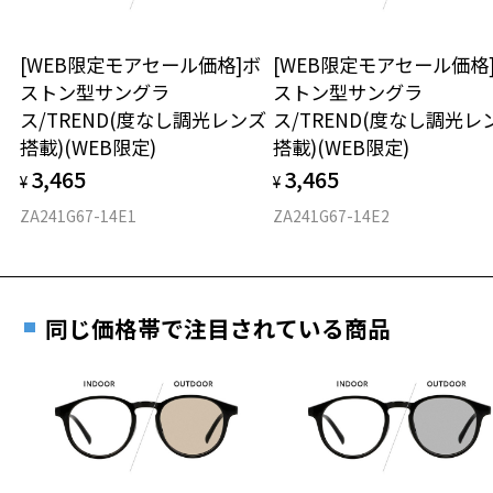
※柄や色味の出方に個体差があり、画像と異なる場合がございます。
お持ちのZoffメガネサイズを確認するには？
＜メガネの度数情報がわからない方へ＞
サングラスページをみる
安心2 視力測定無料
[WEB限定モアセール価格]ボ
[WEB限定モアセール価格
オンラインストアでフレームのみ購入して、
ストン型サングラ
ストン型サングラ
実店舗で度付きにできます
＜度付きサングラスに関する注意事項＞
仕上がり寸法
視力の変化を早めに発見するために、定期的な視
ス/TREND(度なし調光レンズ
ス/TREND(度なし調光レ
※サングラスの度付きは追加料金がかかります。
ご購入時に「レンズ交換券」をお選びいただくと、実店舗で
力測定をおすすめいたします。
搭載)(WEB限定)
搭載)(WEB限定)
※度付きにした場合、レンズ色、機能が変更となります。
度数を測定のうえ、度付きレンズ（標準セットレンズ）へ無
D 仕上がりの横幅：約143mm
※度付きサングラスをお求めの際は、レンズ選択画面にて度数入力
3,465
3,465
料交換いただけます。
¥
¥
E 仕上がりの縦幅：約50mm
安心3 かかり具合調整無料
後、レンズオプションでカラーをお選びください。
詳しくはこちら
ZA241G67-14E1
ZA241G67-14E2
重さ
フレームの歪みやかかり具合の調整・クリーニン
品名：サングラス
実店舗で度数を測定いただけます
グは、全国のZoff店舗にていつでも対応いたしま
レンズの材質：プラスチック(コーティング)
お近くのZoff実店舗にて度数を測定いただけます（無料）。
す。
28.9g
レンズ枠の材質：プラスチック(塗装)
その際は記入用紙をダウンロードしてお使いください。
テンプルの材質：プラスチック(塗装)
同じ価格帯で注目されている商品
※メガネ：デモレンズを外した重さ
可視光線透過率：29%
※サングラス：レンズ込みの重さ
紫外線透過率：0.1%以下 (紫外線カット率：99.9%以上)
※着脱式サングラス：デモレンズ、アタッチメント込みの重さ
ダウンロード
もっと見る
レンズカラー：GNGN75G/グリーン系
使用上の注意：高温のところに置いたり、傷をつけるような金属と一
タイプ
緒にしまわないようご注意下さい。
＜実店舗でサングラスまたはパッケージ商品等のレンズ交換について
オーバル
＞