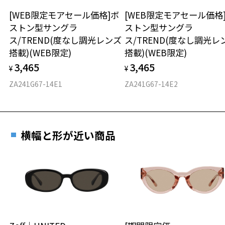
2024年3月1日から、店頭に商品をお持ち込みいただいて、レンズ交換
[WEB限定モアセール価格]ボ
[WEB限定モアセール価格
材質
をされる場合は、レンズ代金の他に3,300円(税込)の加工賃を追加で頂
ストン型サングラ
ストン型サングラ
戴する場合がございます。
ス/TREND(度なし調光レンズ
ス/TREND(度なし調光レ
フロント素材：French Plastic
店頭でレンズ交換をされるお客様は、商品発送から6か月以内に、ご購
搭載)(WEB限定)
搭載)(WEB限定)
入した商品本体と発送日がわかる【商品発送メール】を店頭スタッフ
にご提示いだければ、初回に限り加工賃はかかりませんので、必ずス
3,465
3,465
¥
¥
タッフにご提示ください。
ZA241G67-14E1
ZA241G67-14E2
商品発送から6か月を過ぎた場合、又はお客様からの【商品発送メー
ル】のご提示が無かった場合、レンズ代金の他に加工賃として3,300
円(税込)を頂戴いたしますので、予めご了承ください。
横幅と形が近い商品