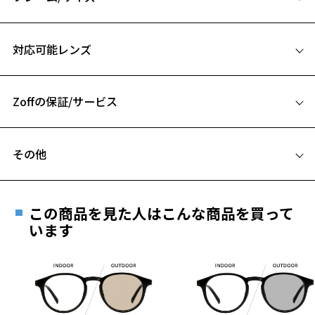
インパクトをプラスするオーバル型のサングラス
サイズ
対応可能レンズ
【デザイン】
57□15-138
ベーシックなオーバル型のサングラスで使い回し度抜群の重宝アイテ
A 片方のレンズ横幅：57mm
ム。
大きめのシェイプは顔全体を覆い小顔効果も期待できます。
Zoffの保証/サービス
B ブリッジ(鼻部分)の横幅：15mm
紫外線対策にも最適！
C テンプル(つる)の長さ：138mm
フレームとレンズの合計料金を知りたい方へ
【カラー】
その他
ZA231G23-21A1：コーディネートのアクセントにもなるピンク。
Zoffならではの安心サポート
価格シミュレーターはこちら
ZA231G23-43A1：馴染みの良いブラウン。
遠近両用はZoffオンラインストアでは販売しておりません。
お気に入り
ZA231G23-64A1：ナチュラルな印象のオリーブ。
ご希望のお客さまは、「レンズ交換券」をお選びのうえ、
この商品を見た人はこんな商品を買って
安心1 フレーム１年間品質保証
【スタイリングポイント】
最寄りのZoff実店舗にてレンズをお買い求めください。
います
誰でも気軽に掛けられるポピュラーで定番の形なので、幅広い層にオ
お気に入りに追加済です。
※サングラスやパッケージ品では「レンズ交換券」はお選び
商品不良により生じた破損等の不具合は、お渡し
お気に入りリストは
こちら
ススメしたいです。
いただけません。「度無し」をお選びいただき実店舗へご相
日または発送日より１年間修理又は交換させて頂
どのようなファッションやヘアスタイルにも合わせやすく、柔らかな
談ください。
きます。
印象を演出できます。
※保証期間内に交換が行われた場合、保証期間は初期の期間から
延長されません。