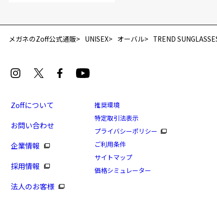
再入荷お知らせメールのお申し込み
「再入荷お知らせメール」はZoffオンラインストア会員さまのみ対象となります。
メガネのZoff公式通販
UNISEX
オーバル
TREND SUNGLASSE
Zoffについて
推奨環境
特定取引法表示
お問い合わせ
プライバシーポリシー
[スペシャルプライス]TREND SUNGLASSES
ご利用条件
企業情報
商品番号：ZA231G23-64A1/フレームカラー：グリーン
サイトマップ
採用情報
(オリーブ)/単価：￥3,960
価格シミュレーター
法人のお客様
ログインして申し込む