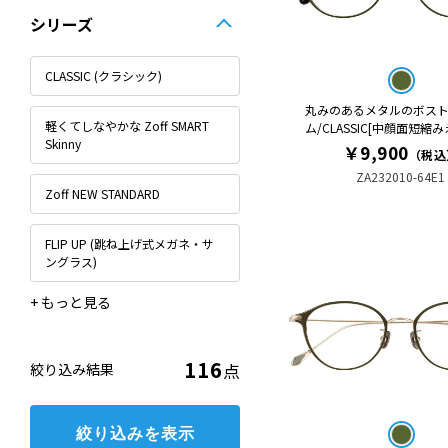
シリーズ
CLASSIC (クラシック)
丸みのあるメタルのボス
軽くてしなやかな Zoff SMART
ム/CLASSIC[中顔面短縮
Skinny
￥9,900
（税込
ZA232010-64E1
Zoff NEW STANDARD
FLIP UP (跳ね上げ式メガネ・サ
ングラス)
BLACK STYLE
Combination (ビジネス)
Disney Collection
FASHION
GALILEO
Men's BASIC (メンズ･ベーシック)
Patterns (パターンズ)
STANDARD
SUNGLASSES COLLECTION
TITANIUM (ビジネス)
TRAD
TREND SUNGLASSES
WOMEN’S BASIC
Zoff OUTDOOR for FISHING
Zoff PC (ブルーライトカット率
Zoff PC (ブルーライトカット率
Zoff SPORTS
Zoff meets LISA LARSON
Zoff | MLB
Zoff│PEANUTS COLLECTION
Zoff｜ADAM ET ROPE'
Zoff｜ETRE TOKYO
Zoff｜KNUTH MARF
Zoff｜Kirimaru
Zoff｜Naoko Kuroishi
Zoff｜POCHACCO
Zoff｜STUDIO SEVEN
Zoff｜UNITED ARROWS
Zoff｜mofusand
Zoff｜はぴだんぶい
軽くてしなやかな Zoff SMART
約35%)
約50%)
Regular
116
点
絞り込み結果