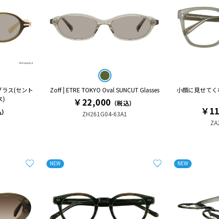
グラス(セント
Zoff | ETRE TOKYO Oval SUNCUT Glasses
小顔に見せてく
)
￥22,000
（税込）
￥11
込）
ZH261G04-63A1
ZA
NEW
NEW