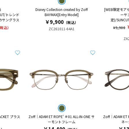
価
Disney Collection created by Zoff
[WEB限定モア
%CUT/トレンド
BAYMAX[Entry Model]
ーサ
のサングラス
定)/SUNCUT
￥9,900
（税込）
（税込）
¥9,900
ZC261011-64A1
ZA
JACKET プラス
Zoff｜ADAM ET ROPE' ＃01 ALL-IN-ONE サ
Zoff｜ADAM ET
ーモントフレーム
ネー
￥14,400
￥13