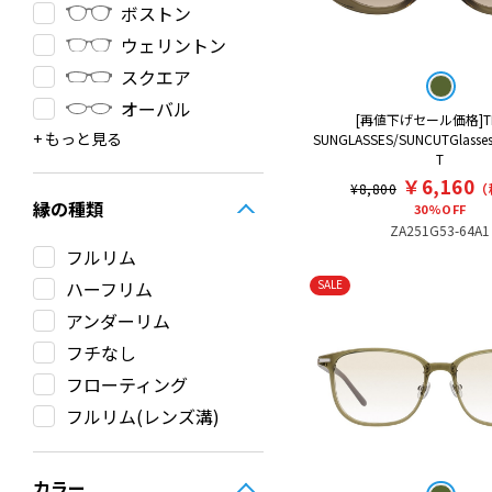
ボストン
ウェリントン
スクエア
オーバル
[再値下げセール価格]T
その他
ラウンド
クラウンパント
サーモント
ティアドロップ
フォックス
SUNGLASSES/SUNCUTGlasse
T
￥6,160
¥8,800
（
縁の種類
30%OFF
ZA251G53-64A1
フルリム
SALE
ハーフリム
アンダーリム
フチなし
フローティング
フルリム(レンズ溝)
カラー