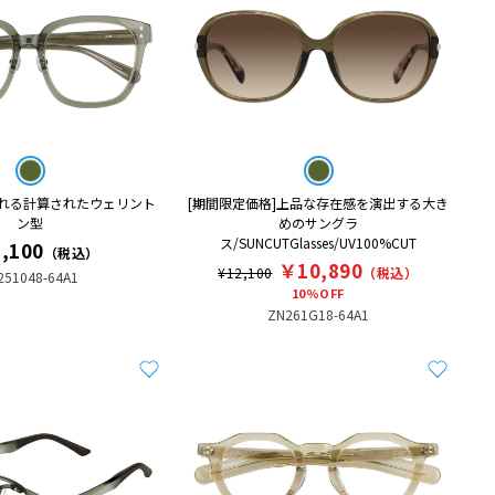
れる計算されたウェリント
[期間限定価格]上品な存在感を演出する大き
ン型
めのサングラ
ス/SUNCUTGlasses/UV100%CUT
,100
（税込）
￥10,890
¥12,100
（税込）
251048-64A1
10%OFF
ZN261G18-64A1