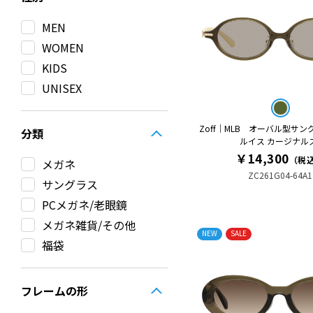
MEN
WOMEN
KIDS
UNISEX
Zoff｜MLB オーバル型サン
分類
ルイス カージナルス
￥14,300
（税
メガネ
ZC261G04-64A1
サングラス
PCメガネ/老眼鏡
メガネ雑貨/その他
NEW
SALE
福袋
フレームの形