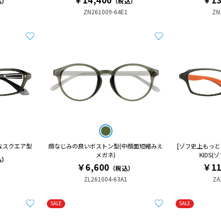
込）
（税込）
ZN261009-64E1
ZN
なスクエア型
顔なじみの良いボストン型(中顔面短縮みえ
[ゾフ史上もっとも壊
メガネ)
KIDS
込）
￥6,600
￥11
（税込）
ZL261004-63A1
ZA
SALE
SALE