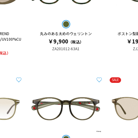
REND
丸みのある太めのウェリントン
ボストン型跳ね
s/UV100%CU
￥9,900
￥19
（税込）
ZA201012-63A1
ZJ
税込）
SALE