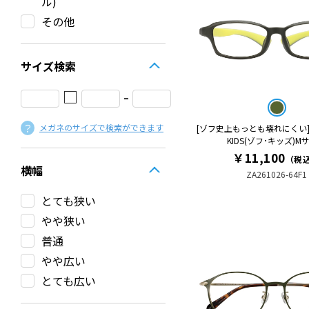
ル)
その他
サイズ検索
□
-
メガネのサイズで検索ができます
[ゾフ史上もっとも壊れにくい]Gali
KIDS(ゾフ･キッズ)M
￥11,100
（税
横幅
ZA261026-64F1
とても狭い
やや狭い
普通
やや広い
とても広い