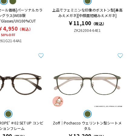
セール価格]パーソナルカラ
上品でフェミニンな印象のボストン型[鼻高
ングラス(WEB限
みえメガネ][中顔面短縮みえメガネ]
Glasses/UV100%CUT
￥11,100
（税込）
￥4,950
（税込）
ZK262004-64E1
50%OFF
261G21-64A1
 ROPE' ＃02 SET UP コンビ
Zoff│Pochacco ウェリントン型シートメ
ションフレーム
タル
,300
￥12,200