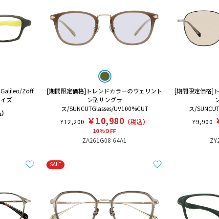
leo/Zoff
[期間限定価格]トレンドカラーのウェリント
[期間限定価格]
サイズ
ン型サングラ
ス/SUNCUTGlasses/UV100%CUT
ス/SUNCUT
込）
￥10,980
¥12,200
（税込）
¥9,900
10%OFF
ZA261G08-64A1
ZY
SALE