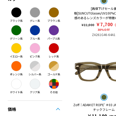
[再値下げセール
格]SUNCUTGlasses/UV100
感のあるレンズカラーが特徴
ブラック系
グレー系
ブラウン系
￥7,700
¥11,000
30%OFF
ZA261G46-64A1
グリーン系
ブルー系
パープル系
イエロー系
ピンク系
レッド系
オレンジ系
シルバー系
ゴールド系
ホワイト系
クリア系
その他
Zoff｜ADAM ET ROPE' ＃03 
価格
チックフレーム
￥11,100