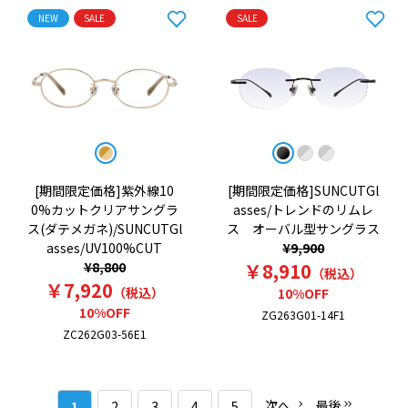
NEW
SALE
SALE
[期間限定価格]紫外線10
[期間限定価格]SUNCUTGl
0%カットクリアサングラ
asses/トレンドのリムレ
ス(ダテメガネ)/SUNCUTGl
ス オーバル型サングラス
asses/UV100%CUT
¥9,900
¥8,800
￥8,910
（税込）
￥7,920
（税込）
10%OFF
10%OFF
ZG263G01-14F1
ZC262G03-56E1
次へ
最後
1
2
3
4
5