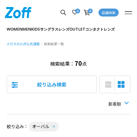
0
0
店舗検索
WOMEN
MEN
KIDS
OUTLET
サングラス
レンズ
コンタクトレンズ
メガネのZoff公式通販
検索結果一覧
70
検索結果：
点
絞り込み検索
絞り込み：
オーバル