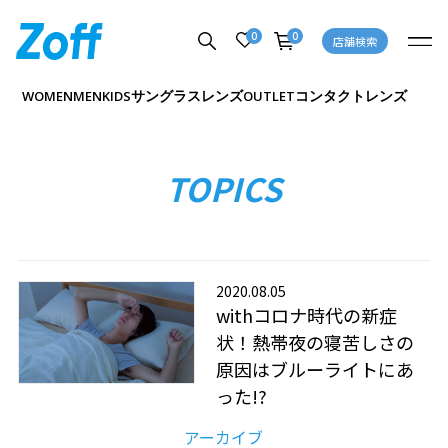
0
0
店舗検索
サングラス
レンズ
コンタクトレンズ
WOMEN
MEN
KIDS
OUTLET
TOPICS
2020.08.05
withコロナ時代の新症
状！熱帯夜の寝苦しさの
原因はブルーライトにあ
った!?
アーカイブ