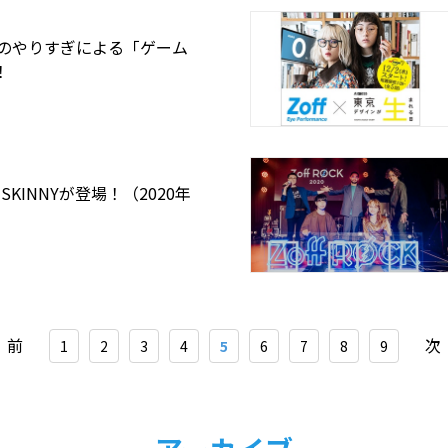
ムのやりすぎによる「ゲーム
！
にSKINNYが登場！（2020年
前
次
1
2
3
4
5
6
7
8
9