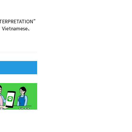
PRETATION”
h、Vietnamese、