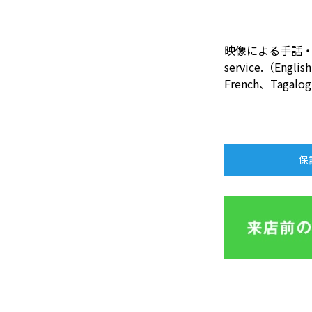
映像による手話・外国
service.（Engl
French、Tagalo
保