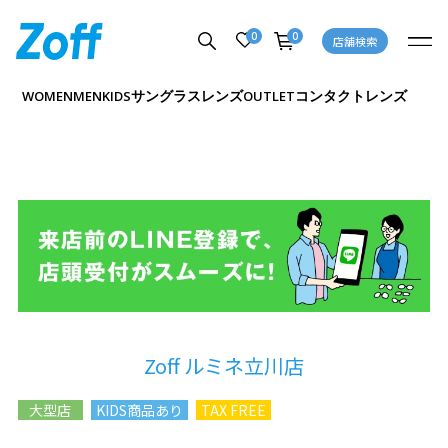
0
0
店舗検索
サングラス
レンズ
コンタクトレンズ
WOMEN
MEN
KIDS
OUTLET
Zoff ルミネ立川店
大型店
KIDS商品あり
TAX FREE