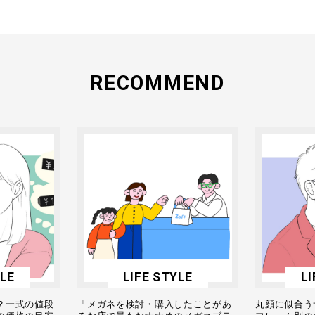
RECOMMEND
YLE
LIFE STYLE
LI
？一式の値段
「メガネを検討・購入したことがあ
丸顔に似合う