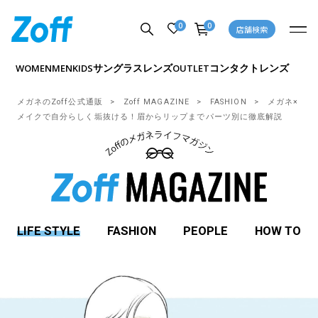
0
0
店舗検索
サングラス
レンズ
コンタクトレンズ
WOMEN
MEN
KIDS
OUTLET
メガネのZoff公式通販
Zoff MAGAZINE
FASHION
メガネ×
メイクで自分らしく垢抜ける！眉からリップまでパーツ別に徹底解説
LIFE STYLE
FASHION
PEOPLE
HOW TO