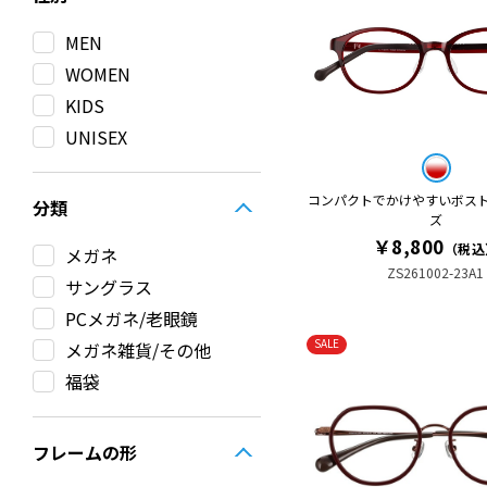
MEN
WOMEN
KIDS
UNISEX
コンパクトでかけやすいボスト
分類
ズ
￥8,800
（税込
メガネ
ZS261002-23A1
サングラス
PCメガネ/老眼鏡
SALE
メガネ雑貨/その他
福袋
フレームの形