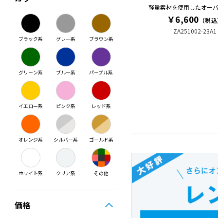
軽量素材を使用したオー
￥6,600
（税込
ZA251002-23A1
ブラック系
グレー系
ブラウン系
グリーン系
ブルー系
パープル系
イエロー系
ピンク系
レッド系
オレンジ系
シルバー系
ゴールド系
ホワイト系
クリア系
その他
価格