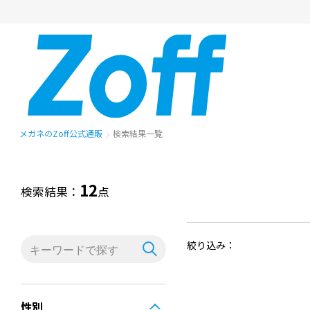
メガネのZoff公式通販
検索結果一覧
12
検索結果：
点
絞り込み：
性別