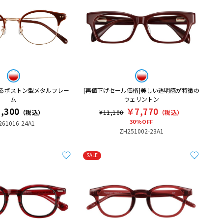
るボストン型メタルフレー
[再値下げセール価格]美しい透明感が特徴の
ム
ウェリントン
,300
￥7,770
（税込）
¥11,100
（税込）
30%OFF
261016-24A1
ZH251002-23A1
SALE