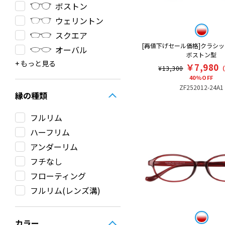
ボストン
ウェリントン
スクエア
[再値下げセール価格]クラシ
オーバル
ボストン型
その他
ラウンド
クラウンパント
サーモント
ティアドロップ
フォックス
￥7,980
¥13,300
40%OFF
ZF252012-24A1
縁の種類
フルリム
ハーフリム
アンダーリム
フチなし
フローティング
フルリム(レンズ溝)
カラー