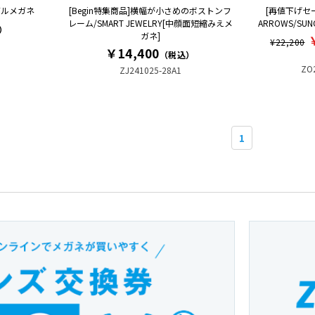
バルメガネ
[Begin特集商品]横幅が小さめのボストンフ
[再値下げセー
レーム/SMART JEWELRY[中顔面短縮みえメ
ARROWS/SUNC
）
ガネ]
¥22,200
￥14,400
（税込）
ZO
ZJ241025-28A1
1