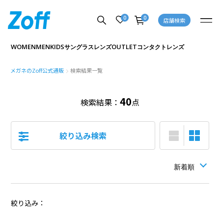
0
0
店舗検索
WOMEN
MEN
KIDS
OUTLET
サングラス
レンズ
コンタクトレンズ
メガネのZoff公式通販
検索結果一覧
40
検索結果：
点
絞り込み検索
絞り込み：