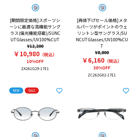
[期間限定価格]スポーツシ
[再値下げセール価格]メタ
ーンに最適な高機能サング
ルパーツがポイントのウェ
ラス(偏光機能搭載)/SUNC
リントン型サングラス/SU
UTGlasses/UV100%CUT
NCUTGlasses/UV100%CU
¥12,200
T
￥10,980
¥8,800
（税込）
￥6,160
（税込）
10%OFF
30%OFF
ZA261G29-17E1
ZC262G02-17E1
NEW
SALE