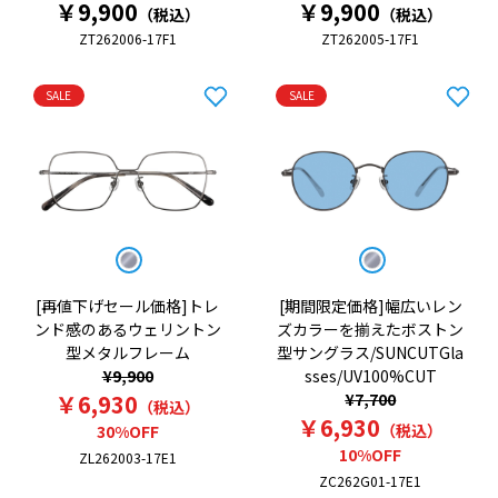
￥9,900
￥9,900
（税込）
（税込）
ZT262006-17F1
ZT262005-17F1
SALE
SALE
[再値下げセール価格]トレ
[期間限定価格]幅広いレン
ンド感のあるウェリントン
ズカラーを揃えたボストン
型メタルフレーム
型サングラス/SUNCUTGla
¥9,900
sses/UV100%CUT
￥6,930
¥7,700
（税込）
￥6,930
（税込）
30%OFF
10%OFF
ZL262003-17E1
ZC262G01-17E1