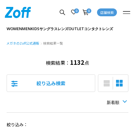
0
0
FLIP UP (跳ね上げ式メガネ・サングラス)
店舗検索
WOMEN
MEN
KIDS
OUTLET
サングラス
レンズ
コンタクトレンズ
メガネのZoff公式通販
検索結果一覧
1132
検索結果：
点
絞り込み検索
絞り込み：