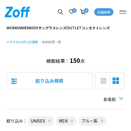
0
0
FLIP UP (跳ね上げ式メガネ・サングラス)
店舗検索
WOMEN
MEN
KIDS
OUTLET
サングラス
レンズ
コンタクトレンズ
メガネのZoff公式通販
検索結果一覧
150
検索結果：
点
絞り込み検索
絞り込み：
UNISEX
MEN
ブルー系