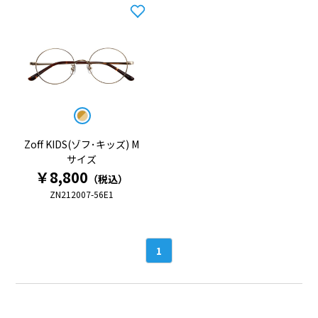
コンビネーションフレーム
その他
(プラスチックとメタル)
サイズ検索
□
-
Zoff KIDS(ゾフ･キッズ) M
サイズ
￥8,800
（税込）
メガネのサイズで検索ができます
ZN212007-56E1
横幅
1
とても狭い
やや狭い