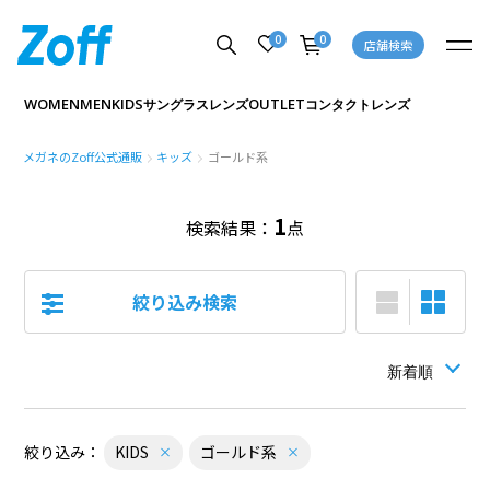
0
0
店舗検索
キャンペーン
WOMEN
MEN
KIDS
OUTLET
サングラス
レンズ
コンタクトレンズ
セール
アウトレット
メガネのZoff公式通販
キッズ
ゴールド系
在庫
1
検索結果：
点
オンライン在庫あり
店舗在庫あり
絞り込み検索
フロント素材／材質
絞り込み：
KIDS
ゴールド系
セル・プラスチック
メタル (チタン・ステンレス)