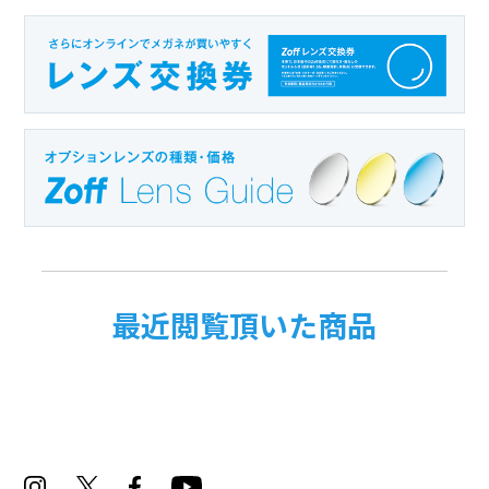
普通
やや広い
とても広い
シリーズ
最近閲覧頂いた商品
Zoff KIDS (ゾフ･キッズ)