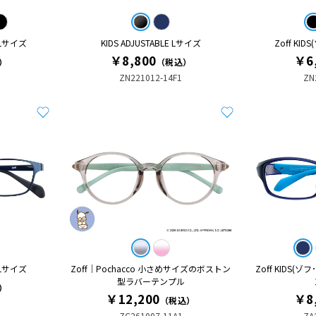
 Lサイズ
KIDS ADJUSTABLE Lサイズ
Zoff KI
￥8,800
￥6
）
（税込）
ZN221012-14F1
ZN
 Lサイズ
Zoff│Pochacco 小さめサイズのボストン
Zoff KIDS
型ラバーテンプル
）
￥12,200
￥8
（税込）
ZC261007-11A1
ZA