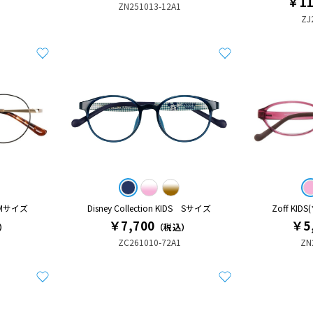
￥11
ZN251013-12A1
ZJ
 Mサイズ
Disney Collection KIDS Sサイズ
Zoff KI
￥7,700
￥5
）
（税込）
ZC261010-72A1
ZN