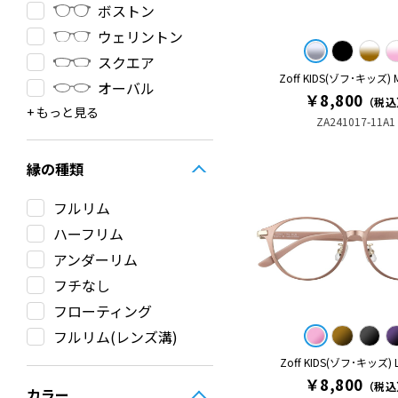
ボストン
ウェリントン
スクエア
Zoff KIDS(ゾフ･キッズ)
オーバル
￥8,800
（税込
その他
ラウンド
クラウンパント
サーモント
ティアドロップ
フォックス
ZA241017-11A1
縁の種類
フルリム
ハーフリム
アンダーリム
フチなし
フローティング
フルリム(レンズ溝)
Zoff KIDS(ゾフ･キッズ)
￥8,800
（税込
カラー