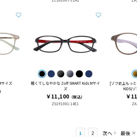
 Mサイズ
軽くてしなやかな Zoff SMART Kids Mサイ
[ゾフ史上もっとも壊
ズ
KIDS(
）
￥11,100
￥11
（税込）
ZS191001-14E1
ZA
次へ
最後
1
2