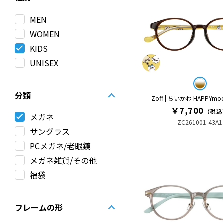
MEN
WOMEN
KIDS
UNISEX
分類
Zoff | ちいかわ HAPPYm
￥7,700
（税込
メガネ
ZC261001-43A1
サングラス
PCメガネ/老眼鏡
メガネ雑貨/その他
福袋
フレームの形