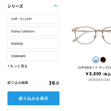
シリーズ
Zoff｜ちいかわ
Disney Collection
FASHION
STANDARD
Zoff KIDS(ゾフ･キッズ)
BASIC METAL (ベーシックメタル)
GALILEO
Zoff KIDS (ゾフ･キッズ)
Zoff SPORTS
Zoff｜POCHACCO
Zoff｜mofusand
￥8,800
（税込
ZA251016-11A1
36
点
絞り込み結果