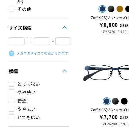
ル)
その他
Zoff KIDS(ゾフ･キッズ)
￥8,800
（税込
サイズ検索
ZY242012-72F1
□
-
メガネのサイズで検索ができます
横幅
とても狭い
やや狭い
普通
やや広い
Zoff KIDS(ゾフ･キッズ)
￥7,700
とても広い
（税込
ZL262001-72F1