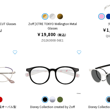
CUT Glasses
Zoff | ETRE TOKYO Wellington Metal
Glasses
￥1
込）
￥19,800
（税込）
QU
ZG263008-56E1
風オーバル型
Disney Collection created by Zoff
Disney Collecti