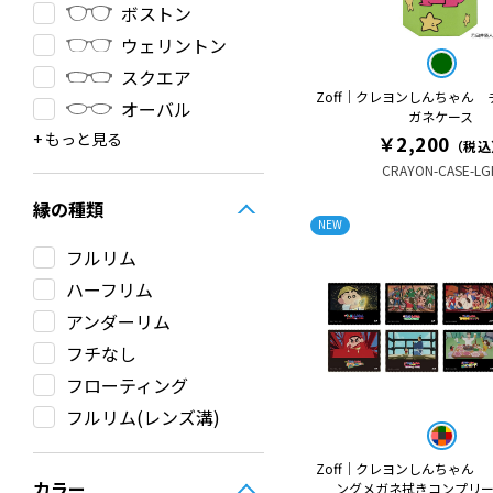
ボストン
ウェリントン
スクエア
Zoff｜クレヨンしんちゃん
オーバル
ガネケース
その他
ラウンド
クラウンパント
サーモント
ティアドロップ
フォックス
￥2,200
（税込
CRAYON-CASE-LG
縁の種類
NEW
フルリム
ハーフリム
アンダーリム
フチなし
フローティング
フルリム(レンズ溝)
Zoff｜クレヨンしんちゃん
カラー
ングメガネ拭きコンプリ