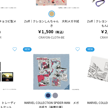
 チョコビ型メ
Zoff｜クレヨンしんちゃん 大判メガネ拭
Zoff｜クレヨ
き
もん
￥1,500
￥2
）
（税込）
R
CRAYON-CLOTH-BE
CRAY
NEW
NEW
 トレーディ
MARVEL COLLECTION SPIDER-MAN メガ
MARVEL COLL
ートセット
ネ拭き（両面仕様）