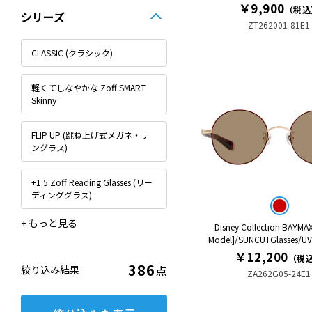
￥9,900
（税込
シリーズ
ZT262001-81E1
CLASSIC (クラシック)
軽くてしなやかな Zoff SMART
Skinny
FLIP UP (跳ね上げ式メガネ・サ
ングラス)
+1.5 Zoff Reading Glasses (リー
ディンググラス)
Disney Collection BAYMAX
+1.0 Zoff Reading Glasses (リー
+2.0 Zoff Reading Glasses (リー
+2.5 Zoff Reading Glasses (リー
BASIC METAL (ベーシックメタル)
Disney Collection
FASHION
GALILEO
LOVE BY e.m. Eyewear
MADE IN JAPAN (メイドインジャ
MARVEL COLLECTION
STANDARD
SUPER LIGHT (スーパーライト)
TITANIUM (ビジネス)
TREND SUNGLASSES
ToZoffメガネ配送キット
WOMEN’S BASIC
Zoff DECA Reading
Zoff OUTDOOR for FISHING
Zoff PC (ブルーライトカット率
Zoff PC (ブルーライトカット率
Zoff PROTECT 2WAY
Zoff PROTECT AIR VISOR
Zoff PROTECT AIR VISOR
Zoff | Nagomi
Zoff | クレヨンしんちゃん
Zoff│PEANUTS COLLECTION
Zoff｜ADAM ET ROPE'
Zoff｜DRAGON QUEST
Zoff｜ETRE TOKYO
Zoff｜FINAL FANTASY IX
Zoff｜FRUITS ZIPPER
Zoff｜GDC
Zoff｜HIKARI SHIBATA
Zoff｜JOURNAL STANDARD
Zoff｜Kirimaru
Zoff｜MARVEL COLLECTION
Zoff｜MARW
Zoff｜NO COFFEE
Zoff｜Naoko Kuroishi
Zoff｜POCHACCO
Zoff｜PUPPET SUNSUN
Zoff｜Ryo Takashima
Zoff｜SHIKANOMA
Zoff｜STUDIO SEVEN
Zoff｜TOSHIMITSU
Zoff｜UNITED ARROWS
Zoff｜mofusand
Zoff｜ちいかわ
Zoff｜ハイキュー!!
Zoff｜五等分の花嫁＊
Zoff｜僕のヒーローアカデミア
Zoff｜銀魂
クリーニングクロス (メガネ拭き)
グラスコード (メガネチェーン)
セルシール
ドライバー
メガネクリーナー
メガネケース
メガネストッパー
メガネバンド
軽くてしなやかな Zoff SMART
Model]/SUNCUTGlasses/
ディンググラス)
ディンググラス)
ディンググラス)
Collection
パン)
約35%)
約50%)
ULTRA+
relume
DEADPOOL & WOLVERINE
Regular
￥12,200
（税
386
点
絞り込み結果
ZA262G05-24E1