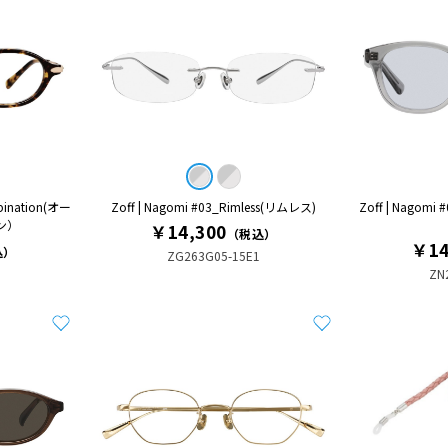
mbination(オー
Zoff | Nagomi #03_Rimless(リムレス)
Zoff | Nagomi
ン）
￥14,300
（税込）
￥14
込）
ZG263G05-15E1
ZN