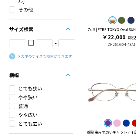
ル)
その他
サイズ検索
Zoff | ETRE TOKYO Oval SUN
￥22,000
（税
□
-
ZH261G04-43A1
メガネのサイズで検索ができます
横幅
とても狭い
やや狭い
普通
やや広い
とても広い
顔馴染みの良いキャットアイ