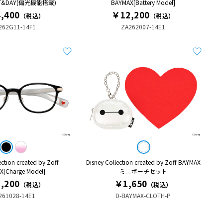
GHT&DAY(偏光機能搭載)
BAYMAX[Battery Model]
,400
￥12,200
（税込）
（税込）
262G11-14F1
ZA262007-14E1
ection created by Zoff
Disney Collection created by Zoff BAYMAX
X[Charge Model]
ミニポーチセット
,200
￥1,650
（税込）
（税込）
261028-14E1
D-BAYMAX-CLOTH-P