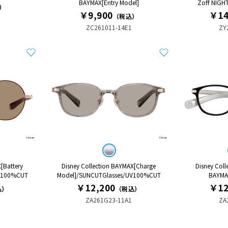
BAYMAX[Entry Model]
Zoff NI
）
￥9,900
￥14
（税込）
ZC261011-14E1
ZY
[Battery
Disney Collection BAYMAX[Charge
Disney Coll
UV100%CUT
Model]/SUNCUTGlasses/UV100%CUT
BAYMA
￥12,200
￥12
込）
（税込）
ZA261G23-11A1
ZA