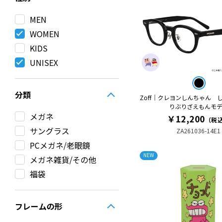
MEN
WOMEN
KIDS
UNISEX
分類
Zoff｜クレヨンしんちゃん 
りぶりざえもんモ
メガネ
￥12,200
（税
サングラス
ZA261036-14E1
PCメガネ/老眼鏡
NEW
メガネ雑貨/その他
福袋
フレームの形