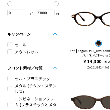
〜
円
円
キャンペーン
セール
Zoff | Nagomi #05_Oval co
アウトレット
バルコンビネーショ
￥14,300
（税
フロント素材／材質
ZA261G42-49A1
セル・プラスチック
メタル (チタン・ステン
レス)
コンビネーションフレー
ム (プラスチックとメタ