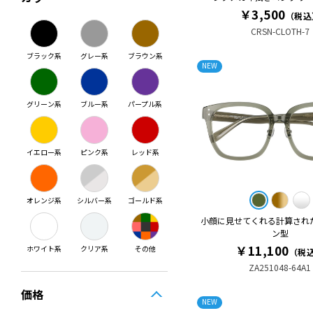
￥3,500
（税込
CRSN-CLOTH-7
ブラック系
グレー系
ブラウン系
NEW
グリーン系
ブルー系
パープル系
イエロー系
ピンク系
レッド系
オレンジ系
シルバー系
ゴールド系
小顔に見せてくれる計算され
ン型
￥11,100
ホワイト系
クリア系
その他
（税
ZA251048-64A1
価格
NEW