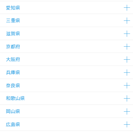
△在庫わずか
△在庫わずか
△在庫わずか
△在庫わずか
愛知県
△在庫わずか
△在庫わずか
△在庫わずか
△在庫わずか
△在庫わずか
△在庫わずか
三重県
△在庫わずか
△在庫わずか
△在庫わずか
△在庫わずか
△在庫わずか
△在庫わずか
△在庫わずか
△在庫わずか
△在庫わずか
△在庫わずか
△在庫わずか
△在庫わずか
〇在庫あり
△在庫わずか
△在庫わずか
△在庫わずか
△在庫わずか
△在庫わずか
△在庫わずか
△在庫わずか
滋賀県
△在庫わずか
△在庫わずか
△在庫わずか
京都府
△在庫わずか
△在庫わずか
△在庫わずか
△在庫わずか
大阪府
△在庫わずか
△在庫わずか
△在庫わずか
△在庫わずか
△在庫わずか
△在庫わずか
△在庫わずか
〇在庫あり
△在庫わずか
兵庫県
△在庫わずか
△在庫わずか
△在庫わずか
△在庫わずか
△在庫わずか
△在庫わずか
△在庫わずか
△在庫わずか
△在庫わずか
△在庫わずか
△在庫わずか
△在庫わずか
△在庫わずか
△在庫わずか
△在庫わずか
△在庫わずか
△在庫わずか
△在庫わずか
△在庫わずか
△在庫わずか
△在庫わずか
〇在庫あり
△在庫わずか
△在庫わずか
奈良県
△在庫わずか
△在庫わずか
△在庫わずか
△在庫わずか
△在庫わずか
△在庫わずか
△在庫わずか
△在庫わずか
△在庫わずか
△在庫わずか
△在庫わずか
△在庫わずか
△在庫わずか
△在庫わずか
和歌山県
△在庫わずか
△在庫わずか
△在庫わずか
岡山県
△在庫わずか
△在庫わずか
広島県