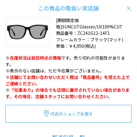
この商品の取扱い実店舗
[期間限定価
格]SUNCUTGlasses/UV100%CUT
商品番号：
ZC241G12-14F1
フレームカラー：
ブラック(マット)
単価：
￥4,950
(税込)
※
在庫状況は前日時点の情報
です。売り切れの可能性がありま
す。
※表示のない店舗は、ただ今在庫がございません。
※
店舗にてお問い合わせいただく際は「商品番号」を控えた上で
ご連絡ください。
※
「在庫あり」の場合でも店頭に展示されていない場合がありま
す。その場合、店舗スタッフにお問い合わせください。
付近のショップを探す