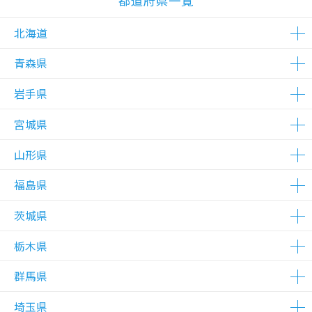
都道府県一覧
北海道
青森県
△在庫わずか
△在庫わずか
△在庫わずか
△在庫わずか
△在庫わずか
△在庫わずか
△在庫わずか
△在庫わずか
岩手県
△在庫わずか
宮城県
△在庫わずか
△在庫わずか
山形県
△在庫わずか
△在庫わずか
△在庫わずか
△在庫わずか
△在庫わずか
△在庫わずか
福島県
△在庫わずか
茨城県
△在庫わずか
栃木県
△在庫わずか
△在庫わずか
△在庫わずか
△在庫わずか
群馬県
△在庫わずか
△在庫わずか
△在庫わずか
〇在庫あり
埼玉県