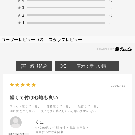
★
4
(0)
材質
★
3
(0)
★
2
(0)
フロント素材：プラスチック
★
1
(0)
ユーザーレビュー
（2）
スタッフレビュー
絞り込み
表示：新しい順
2026.7.18
軽くて付け心地も良い
フィット感
:とても良い
価格感
:とても良い
品質
:とても良い
満足度
:とても良い
次回もまた購入したいと思いますか
:はい
くに
年代:
60代
性別:
女性
職業:
自営業
お住まいの地域:
関東