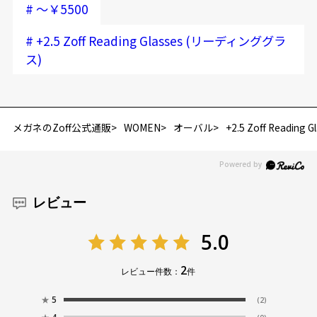
#
～￥5500
店頭でレンズ交換をされるお客様は、商品発送から6か月以内に、ご購
お気に入り
安心2 視力測定無料
入した商品本体と発送日がわかる【商品発送メール】を店頭スタッフ
#
+2.5 Zoff Reading Glasses (リーディンググラ
にご提示いだければ、初回に限り加工賃はかかりませんので、必ずス
仕上がり寸法
視力の変化を早めに発見するために、定期的な視
ス)
タッフにご提示ください。
お気に入りに追加済です。
力測定をおすすめいたします。
商品発送から6か月を過ぎた場合、又はお客様からの【商品発送メー
お気に入りリストは
こちら
D 仕上がりの横幅：約133mm
ル】のご提示が無かった場合、レンズ代金の他に加工賃として3,300
E 仕上がりの縦幅：約32mm
安心3 かかり具合調整無料
円(税込)を頂戴いたしますので、予めご了承ください。
メガネのZoff公式通販
WOMEN
オーバル
+2.5 Zoff Readi
重さ
フレームの歪みやかかり具合の調整・クリーニン
グは、全国のZoff店舗にていつでも対応いたしま
す。
15.8g
※メガネ：デモレンズを外した重さ
レビュー
※サングラス：レンズ込みの重さ
※着脱式サングラス：デモレンズ、アタッチメント込みの重さ
もっと見る
5.0
タイプ
2
レビュー件数：
件
オーバル
★
5
(2)