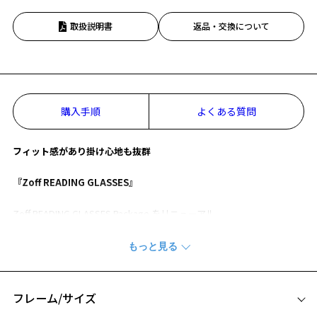
取扱説明書
返品・交換について
購入手順
よくある質問
フィット感があり掛け心地も抜群
『Zoff READING GLASSES』
Zoff READING GLASSES Package をリニューアル。
フレームデザイン、カラーは現状のものをベースに、
アールの強さとバチ先の厚みを変更してフィット感を向上しました。
バチ先を薄い為耳裏の圧迫も軽減できます。
カラーは落ち着きがあり使いやすいレッド。
フレーム/サイズ
※柄や色味の出方に個体差があり、画像と異なる場合がございます。