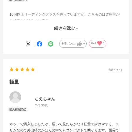
10個以上リーディンググラスを持っていますが、こちらのは柔軟性が
あり軽くかけやすいです。
デザインも顔に邪魔にならず気に入って使用してます。
続きを読む
カラ－も2色のバランスが良く、オシャレさんに演出してくれます。
参考になった
0
Like!
0
2026.7.17
軽量
ちえちゃん
年代:
50代
ネットで購入しましたが、届いて見たらかなり軽量で掛けやすく、ス
リムなので外出時のかばんの中でもコンパクトで助かります。面長で