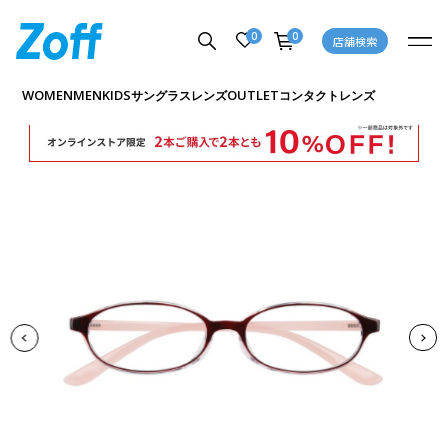
0
0
店舗検索
商品詳細ページへ
WOMEN
MEN
KIDS
OUTLET
サングラス
レンズ
コンタクトレンズ