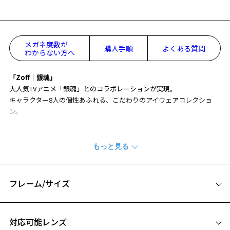
メガネ度数が
購入手順
よくある質問
わからない方へ
「Zoff｜銀魂」
大人気TVアニメ「銀魂」とのコラボレーションが実現。
キャラクター8人の個性あふれる、こだわりのアイウェアコレクショ
ン。
【坂田銀時モデル】
銀時の着物の柄を、繊細な彫金を用いてフレーム全体に表現したメタ
ルフレーム。
右のつる先には、銀時の愛車であるスクーターをモチーフにしたプレ
ートが。
フレーム/サイズ
お気に入り
【付属品】
サイズ
コラボ共通ケース・描き下ろしイラスト使用メガネ拭き
対応可能レンズ
お気に入りに追加済です。