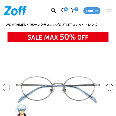
0
0
店舗検索
商品詳細ページへ
WOMEN
MEN
KIDS
OUTLET
サングラス
レンズ
コンタクトレンズ