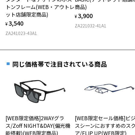
実店舗で度付きにできます
仕上がり寸法
視力の変化を早めに発見するために、定期的な視
トンフレーム(WEB・アウトレ
商品)
ご購入時に「レンズ交換券」をお選びいただくと、実店舗で
力測定をおすすめいたします。
ット店舗限定商品)
3,900
度数を測定のうえ、度付きレンズ（標準セットレンズ）へ無
¥
D 仕上がりの横幅：約141mm
3,540
料交換いただけます。
¥
E 仕上がりの縦幅：約42mm
安心3 かかり具合調整無料
ZA221032-41A1
詳しくはこちら
ZA241023-43A1
重さ
フレームの歪みやかかり具合の調整・クリーニン
実店舗で度数を測定いただけます
グは、全国のZoff店舗にていつでも対応いたしま
お近くのZoff実店舗にて度数を測定いただけます（無料）。
す。
13.1g
その際は記入用紙をダウンロードしてお使いください。
同じ価格帯で注目されている商品
※メガネ：デモレンズを外した重さ
※サングラス：レンズ込みの重さ
※着脱式サングラス：デモレンズ、アタッチメント込みの重さ
ダウンロード
もっと見る
タイプ
オーバル
[WEB限定価格]2WAYグラ
[WEB限定セール価格]ビ
材質
ス/Zoff NIGHT&DAY(偏光機
スシーンにおすすめのス
能搭載)(WEB限定商品)
ア/FLIP UP(WEB限定)
フロント素材：メタル