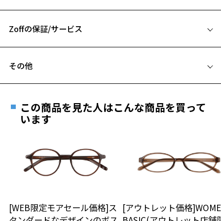
52□19-145
【ご購入特典】
お気に入りリストは
こちら
A 片方のレンズ横幅：52mm
描き下ろしイラストを使用した、ノベルティステッカーをプレゼン
ト。
Zoffの保証/サービス
B ブリッジ(鼻部分)の横幅：19mm
※サイズ：約W54×H86mm
C テンプル(つる)の長さ：145mm
※本コラボレーションのメガネを1点ご購入につき、ノベルティ1点が
フレームとレンズの合計料金を知りたい方へ
付属します。
その他
※ご購入キャラクターモデルと同じキャラクターのメガネ拭き・ステ
Zoffならではの安心サポート
価格シミュレーターはこちら
ッカーが付属します。
遠近両用はZoffオンラインストアでは販売しておりません。
ご希望のお客さまは、「レンズ交換券」をお選びのうえ、
※柄や色味の出方に個体差があり、画像と異なる場合がございます。
この商品を見た人はこんな商品を買って
安心1 フレーム１年間品質保証
最寄りのZoff実店舗にてレンズをお買い求めください。
います
Zoff｜銀魂 特設ページはこちら
※サングラスやパッケージ品では「レンズ交換券」はお選び
商品不良により生じた破損等の不具合は、お渡し
いただけません。「度無し」をお選びいただき実店舗へご相
日または発送日より１年間修理又は交換させて頂
談ください。
きます。
※保証期間内に交換が行われた場合、保証期間は初期の期間から
延長されません。
お持ちのZoffメガネサイズを確認するには？
＜メガネの度数情報がわからない方へ＞
安心2 視力測定無料
[WEB限定モアセール価格]ス
[アウトレット価格]WOME
オンラインストアでフレームのみ購入して、
タンダードなデザインのボス
BASIC(アウトレット店舗