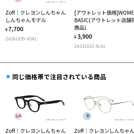
＜メガネの度数情報がわからない方へ＞
安心2 視力測定無料
Zoff｜クレヨンしんちゃん
[アウトレット価格]WOME
オンラインストアでフレームのみ購入して、
しんちゃんモデル
BASIC(アウトレット店舗
実店舗で度付きにできます
仕上がり寸法
視力の変化を早めに発見するために、定期的な視
商品)
7,700
ご購入時に「レンズ交換券」をお選びいただくと、実店舗で
¥
力測定をおすすめいたします。
3,900
度数を測定のうえ、度付きレンズ（標準セットレンズ）へ無
¥
D 仕上がりの横幅：約137mm
ZA261035-43A1
料交換いただけます。
E 仕上がりの縦幅：約45mm
安心3 かかり具合調整無料
ZA221032-41A1
詳しくはこちら
重さ
フレームの歪みやかかり具合の調整・クリーニン
実店舗で度数を測定いただけます
グは、全国のZoff店舗にていつでも対応いたしま
お近くのZoff実店舗にて度数を測定いただけます（無料）。
す。
15.6g
同じ価格帯で注目されている商品
その際は記入用紙をダウンロードしてお使いください。
※メガネ：デモレンズを外した重さ
※サングラス：レンズ込みの重さ
※着脱式サングラス：デモレンズ、アタッチメント込みの重さ
ダウンロード
もっと見る
タイプ
ボストン
Zoff｜クレヨンしんちゃん
Zoff｜クレヨンしんち