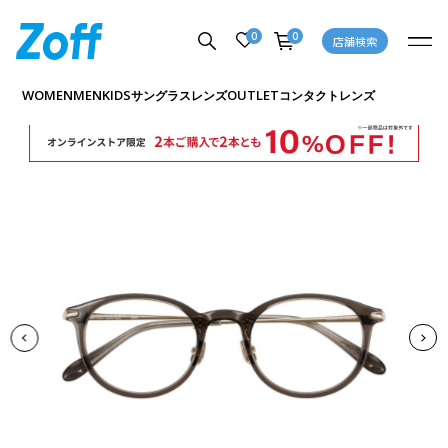
0
0
店舗検索
商品詳細ページへ
WOMEN
MEN
KIDS
OUTLET
サングラス
レンズ
コンタクトレンズ