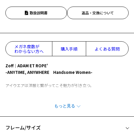
取扱説明書
返品・交換について
メガネ度数が
購入手順
よくある質問
わからない方へ
Zoff｜ADAM ET ROPE'
-ANYTIME, ANYWHERE Handsome Women-
アイウエアは洋服と繋がってこそ魅力が引き立つ。
その想いから生まれたコレクションは、ラインアップをファッション
アイテムに見立て、アイウエアを通してそれぞれのスタイリングを表
現。
＃02 SET UP
フレーム/サイズ