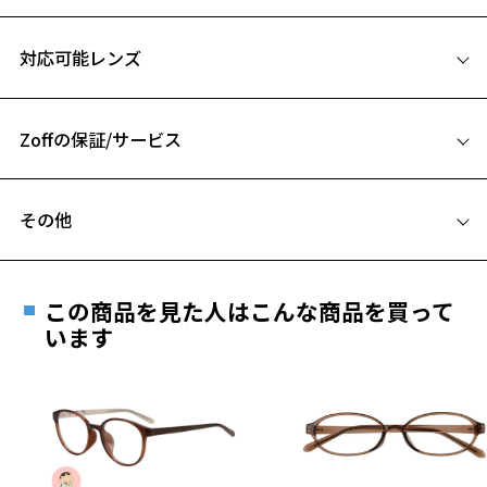
シンプルな中にさりげない女性らしさで着こなし自在な1本。
サイズ
対応可能レンズ
Styling Point
49□22-145
セットアップスタイルに合わせやすいよう、太さや厚みを調整したベ
A 片方のレンズ横幅：49mm
ーシックなデザイン。
テンプルにはメタル素材を組み合わせ、軽やかで繊細な印象に。
Zoffの保証/サービス
B ブリッジ(鼻部分)の横幅：22mm
ボストンシェイプは、凛とした眉をポイントにしたメイクを合わせ、
C テンプル(つる)の長さ：145mm
甘さを抑え洗練した印象にアップデート。
フレームとレンズの合計料金を知りたい方へ
その他
お気に入り
Zoff ｜ADAM ET ROPE' 特設ページをみる
Zoffならではの安心サポート
価格シミュレーターはこちら
遠近両用はZoffオンラインストアでは販売しておりません。
※柄や色味の出方に個体差があり、画像と異なる場合がございます。
ご希望のお客さまは、「レンズ交換券」をお選びのうえ、
お気に入りに追加済です。
この商品を見た人はこんな商品を買って
安心1 フレーム１年間品質保証
最寄りのZoff実店舗にてレンズをお買い求めください。
お気に入りリストは
こちら
います
※サングラスやパッケージ品では「レンズ交換券」はお選び
商品不良により生じた破損等の不具合は、お渡し
いただけません。「度無し」をお選びいただき実店舗へご相
日または発送日より１年間修理又は交換させて頂
談ください。
きます。
※保証期間内に交換が行われた場合、保証期間は初期の期間から
延長されません。
お持ちのZoffメガネサイズを確認するには？