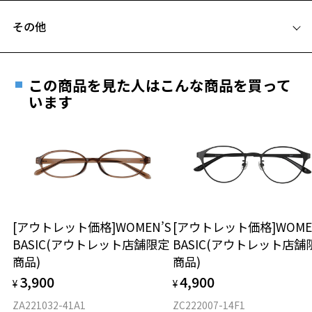
甘さを抑え洗練した印象にアップデート。
フレームとレンズの合計料金を知りたい方へ
その他
Zoff ｜ADAM ET ROPE' 特設ページをみる
Zoffならではの安心サポート
価格シミュレーターはこちら
遠近両用はZoffオンラインストアでは販売しておりません。
※柄や色味の出方に個体差があり、画像と異なる場合がございます。
ご希望のお客さまは、「レンズ交換券」をお選びのうえ、
この商品を見た人はこんな商品を買って
安心1 フレーム１年間品質保証
最寄りのZoff実店舗にてレンズをお買い求めください。
います
※サングラスやパッケージ品では「レンズ交換券」はお選び
商品不良により生じた破損等の不具合は、お渡し
いただけません。「度無し」をお選びいただき実店舗へご相
日または発送日より１年間修理又は交換させて頂
談ください。
きます。
※保証期間内に交換が行われた場合、保証期間は初期の期間から
延長されません。
お持ちのZoffメガネサイズを確認するには？
＜メガネの度数情報がわからない方へ＞
安心2 視力測定無料
[アウトレット価格]WOMEN’S
[アウトレット価格]WOME
オンラインストアでフレームのみ購入して、
BASIC(アウトレット店舗限定
BASIC(アウトレット店舗
実店舗で度付きにできます
仕上がり寸法
視力の変化を早めに発見するために、定期的な視
商品)
商品)
ご購入時に「レンズ交換券」をお選びいただくと、実店舗で
力測定をおすすめいたします。
3,900
4,900
度数を測定のうえ、度付きレンズ（標準セットレンズ）へ無
¥
¥
D 仕上がりの横幅：約137mm
料交換いただけます。
E 仕上がりの縦幅：約45mm
安心3 かかり具合調整無料
ZA221032-41A1
ZC222007-14F1