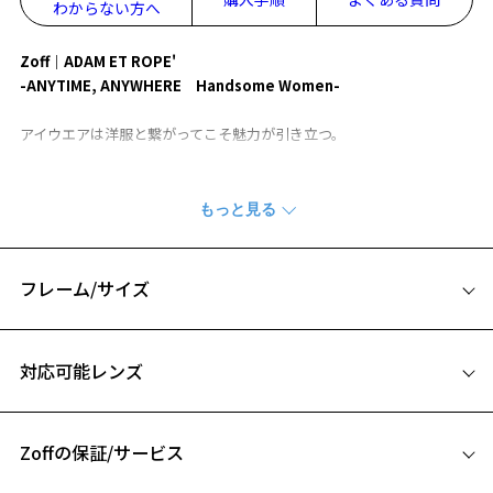
わからない方へ
Zoff｜ADAM ET ROPE'
-ANYTIME, ANYWHERE Handsome Women-
アイウエアは洋服と繋がってこそ魅力が引き立つ。
その想いから生まれたコレクションは、ラインアップをファッション
アイテムに見立て、アイウエアを通してそれぞれのスタイリングを表
現。
＃02 SET UP
フレーム/サイズ
シンプルな中にさりげない女性らしさで着こなし自在な1本。
サイズ
お気に入り
対応可能レンズ
Styling Point
49□22-145
セットアップスタイルに合わせやすいよう、太さや厚みを調整したベ
A 片方のレンズ横幅：49mm
ーシックなデザイン。
お気に入りに追加済です。
テンプルにはメタル素材を組み合わせ、軽やかで繊細な印象に。
Zoffの保証/サービス
B ブリッジ(鼻部分)の横幅：22mm
お気に入りリストは
こちら
ボストンシェイプは、凛とした眉をポイントにしたメイクを合わせ、
C テンプル(つる)の長さ：145mm