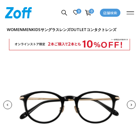
0
0
店舗検索
商品詳細ページへ
WOMEN
MEN
KIDS
OUTLET
サングラス
レンズ
コンタクトレンズ