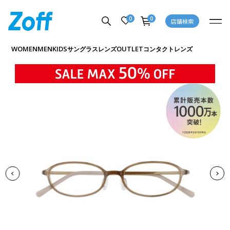
0
0
店舗検索
商品詳細ページへ
WOMEN
MEN
KIDS
OUTLET
サングラス
レンズ
コンタクトレンズ