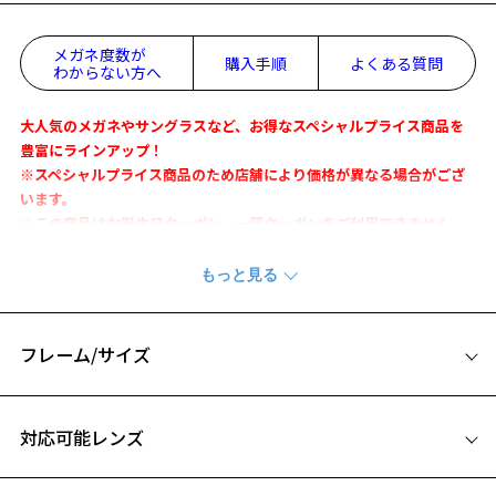
メガネ度数が
購入手順
よくある質問
わからない方へ
大人気のメガネやサングラスなど、お得なスペシャルプライス商品を
豊富にラインアップ！
※スペシャルプライス商品のため店舗により価格が異なる場合がござ
います。
※この商品はお誕生日クーポン、一部クーポンをご利用できません。
「Zoff SMARTとは」
・長時間の使用でも疲れにくい軽さを実現。
・フレームがしなやかな為、壊れにくく、フィット感も抜群。
・微調整可能なアームタイプで快適なかけ心地。
フレーム/サイズ
軽くて壊れにくく、その掛け心地の良さで多くの人に愛されてきたZo
サイズ
お気に入り
ff SMARTシリーズ。
対応可能レンズ
曲線的なオーバルデザインで、優しい柔らかな印象を与えます。
50□16-143
世代を超えて多くの方に支持されているデザインなので安心してお使
お気に入りに追加済です。
A 片方のレンズ横幅：50mm
いいただけます。