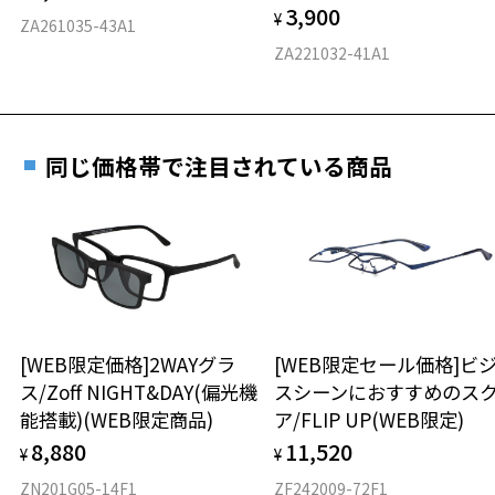
3,900
¥
D 仕上がりの横幅：約132mm
ZA261035-43A1
E 仕上がりの縦幅：約31mm
安心3 かかり具合調整無料
ZA221032-41A1
重さ
フレームの歪みやかかり具合の調整・クリーニン
グは、全国のZoff店舗にていつでも対応いたしま
す。
6.8g
同じ価格帯で注目されている商品
※メガネ：デモレンズを外した重さ
※サングラス：レンズ込みの重さ
※着脱式サングラス：デモレンズ、アタッチメント込みの重さ
もっと見る
タイプ
オーバル
[WEB限定価格]2WAYグラ
[WEB限定セール価格]ビ
ス/Zoff NIGHT&DAY(偏光機
スシーンにおすすめのス
材質
能搭載)(WEB限定商品)
ア/FLIP UP(WEB限定)
フロント素材：スーパーエンジニアリング・プラスチック
8,880
11,520
¥
¥
ZN201G05-14F1
ZF242009-72F1