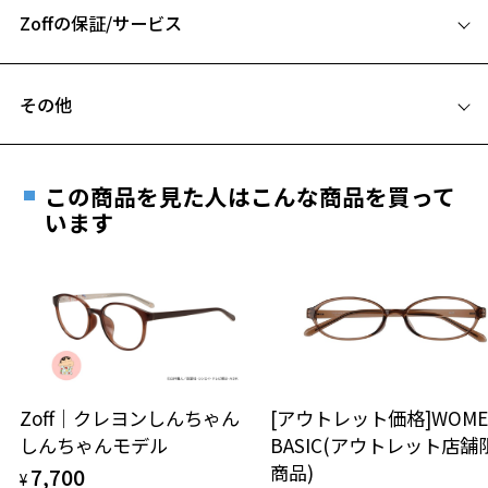
お気に入りリストは
こちら
サイズが小さめで、女性やお子様にオススメです。
Zoffの保証/サービス
B ブリッジ(鼻部分)の横幅：16mm
C テンプル(つる)の長さ：143mm
※柄や色味の出方に個体差があり、画像と異なる場合がございます。
フレームとレンズの合計料金を知りたい方へ
その他
Zoff SMART (ゾフ・スマート) ページをみる
Zoffならではの安心サポート
価格シミュレーターはこちら
この商品を見た人はこんな商品を買って
安心1 フレーム１年間品質保証
います
商品不良により生じた破損等の不具合は、お渡し
日または発送日より１年間修理又は交換させて頂
きます。
※保証期間内に交換が行われた場合、保証期間は初期の期間から
延長されません。
お持ちのZoffメガネサイズを確認するには？
安心2 視力測定無料
Zoff｜クレヨンしんちゃん
[アウトレット価格]WOME
しんちゃんモデル
BASIC(アウトレット店舗
仕上がり寸法
視力の変化を早めに発見するために、定期的な視
商品)
7,700
¥
力測定をおすすめいたします。