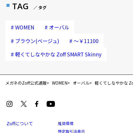
TAG
／ タグ
#
#
WOMEN
オーバル
#
#
ブラウン(ベージュ)
～￥11100
#
軽くてしなやかな Zoff SMART Skinny
再入荷お知らせメールのお申し込み
「再入荷お知らせメール」はZoffオンラインストア会員さまのみ対象となります。
メガネのZoff公式通販
WOMEN
オーバル
軽くてしなやかな Zoff 
Zoffについて
推奨環境
特定取引法表示