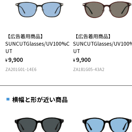
※度付きにした場合、レンズ色、機能が変更となります。
タイプ
※度付きサングラスをお求めの際は、レンズ選択画面にて度数入力
後、レンズオプションでカラーをお選びください。
ウエリントン
品名：サングラス
【広告着用商品】
【広告着用商品】
材質
レンズの材質：プラスチック(コーティング)
SUNCUTGlasses/UV100%C
SUNCUTGlasses/UV100
レンズ枠の材質：ニッケル合金(塗装)
UT
UT
フロント素材：メタル
テンプルの材質：ニッケル合金(塗装)
可視光線透過率：60%
9,900
9,900
¥
¥
紫外線透過率：0.1%以下 (紫外線カット率：99.9%以上)
ZA201G01-14E6
ZA181G05-43A2
レンズカラー：Z-AMBER_BR40F / ブラウン系
使用上の注意：高温のところに置いたり、傷をつけるような金属と一
緒にしまわないようご注意下さい。
＜実店舗でサングラスまたはパッケージ商品等のレンズ交換について
横幅と形が近い商品
＞
2024年3月1日から、店頭に商品をお持ち込みいただいて、レンズ交換
をされる場合は、レンズ代金の他に3,300円(税込)の加工賃を追加で頂
戴する場合がございます。
店頭でレンズ交換をされるお客様は、商品発送から6か月以内に、ご購