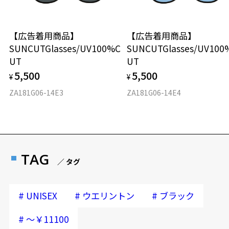
入した商品本体と発送日がわかる【商品発送メール】を店頭スタッフ
にご提示いだければ、初回に限り加工賃はかかりませんので、必ずス
タッフにご提示ください。
【広告着用商品】
【広告着用商品】
商品発送から6か月を過ぎた場合、又はお客様からの【商品発送メー
SUNCUTGlasses/UV100%C
SUNCUTGlasses/UV100
ル】のご提示が無かった場合、レンズ代金の他に加工賃として3,300
UT
UT
円(税込)を頂戴いたしますので、予めご了承ください。
5,500
5,500
¥
¥
ZA181G06-14E3
ZA181G06-14E4
TAG
／ タグ
#
#
#
UNISEX
ウエリントン
ブラック
#
～￥11100