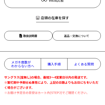
WEB試着
店頭の在庫を探す
取扱説明書
返品・交換について
メガネ度数が
購入手順
よくある質問
わからない方へ
サングラス(度無し)の場合、最短3～4営業日以内の発送です。
※繁忙期や予期せぬ事態により、上記の日数よりもお日にちをいただ
く場合がございます。
※お届け予定日の目安はカート内(STEP2)でご確認ください。
Zoff｜JOURNAL STANDARD relumeコラボレーション第5弾！