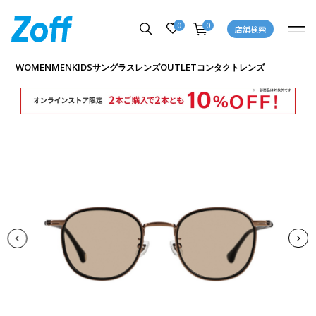
0
0
店舗検索
商品詳細ページへ
WOMEN
MEN
KIDS
OUTLET
サングラス
レンズ
コンタクトレンズ