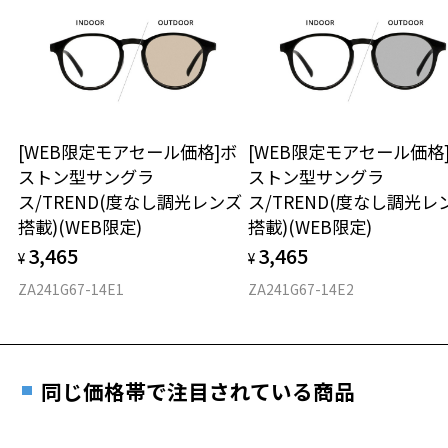
ンを新しく見せることを表現。
いただけません。「度無し」をお選びいただき実店舗へご相
日または発送日より１年間修理又は交換させて頂
談ください。
きます。
【付属品】“Original Case with Cleaning Cloth”
※保証期間内に交換が行われた場合、保証期間は初期の期間から
オリジナルケース＆メガネ拭きセット付き（当コレクション全商品対
延長されません。
象）
お持ちのZoffメガネサイズを確認するには？
＜メガネの度数情報がわからない方へ＞
【JOURNAL STANDARD relume】
安心2 視力測定無料
[WEB限定モアセール価格]ボ
[WEB限定モアセール価格
オンラインストアでフレームのみ購入して、
relumeは背伸びをしない「ちょうどよい」大人のファッションを提案
ストン型サングラ
ストン型サングラ
実店舗で度付きにできます
するブランドです。
仕上がり寸法
視力の変化を早めに発見するために、定期的な視
ス/TREND(度なし調光レンズ
ス/TREND(度なし調光レ
カジュアルでベーシックだけど品質にはこだわったアイテムと、ちょ
ご購入時に「レンズ交換券」をお選びいただくと、実店舗で
力測定をおすすめいたします。
搭載)(WEB限定)
搭載)(WEB限定)
っと先を行くトレンドを「relumeらしく」独自に解釈したアイテムな
度数を測定のうえ、度付きレンズ（標準セットレンズ）へ無
D 仕上がりの横幅：約136mm
どを提案します。
3,465
3,465
料交換いただけます。
¥
¥
E 仕上がりの縦幅：約43mm
安心3 かかり具合調整無料
メンズ・レディース・ユニセックスと、全ての大人に楽しんで貰える
詳しくはこちら
ZA241G67-14E1
ZA241G67-14E2
ように豊富なラインナップを取り揃えております。
重さ
フレームの歪みやかかり具合の調整・クリーニン
実店舗で度数を測定いただけます
グは、全国のZoff店舗にていつでも対応いたしま
※柄や色味の出方に個体差があり、画像と異なる場合がございます。
お近くのZoff実店舗にて度数を測定いただけます（無料）。
す。
24.9g
その際は記入用紙をダウンロードしてお使いください。
Zoff×JOURNAL STANDARD relume ページをみる
同じ価格帯で注目されている商品
※メガネ：デモレンズを外した重さ
※サングラス：レンズ込みの重さ
＜度付きサングラスに関する注意事項＞
※着脱式サングラス：デモレンズ、アタッチメント込みの重さ
ダウンロード
もっと見る
※サングラスの度付きは追加料金がかかります。