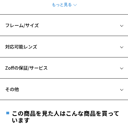
『Zoff｜JOURNAL STANDARD relume』
クラシックなシェイプながら、
カジュアルスタイルにも合うミニマルデザインを揃えました。
フレーム/サイズ
【WEB限定SUNGLASSES】
サイズ
今シリーズ展開するメガネを、WEB限定仕様のサングラスでご用意し
対応可能レンズ
ました。
47□22-145
A 片方のレンズ横幅：47mm
【ポイント】
さりげなく施されたパーツや彫金が、上品で落ち着いた印象を与えま
Zoffの保証/サービス
B ブリッジ(鼻部分)の横幅：22mm
す。
C テンプル(つる)の長さ：145mm
ポイント1：メタルパーツ
フレームとレンズの合計料金を知りたい方へ
お気に入り
テンプルエンドにはコラボレーションロゴ「Zr」のパーツをあしらい
その他
ました。
Zoffならではの安心サポート
価格シミュレーターはこちら
ポイント2：コラボレーションロゴ
遠近両用はZoffオンラインストアでは販売しておりません。
お気に入りに追加済です。
テンプルの内側には両社のブランドネームのコラボレーションロゴを
お気に入りリストは
こちら
ご希望のお客さまは、「レンズ交換券」をお選びのうえ、
印字。
この商品を見た人はこんな商品を買って
安心1 フレーム１年間品質保証
ポイント3：彫金
最寄りのZoff実店舗にてレンズをお買い求めください。
います
新たに開発した2ピンの上から横線を入れた飾鋲は、ビンテージデザイ
※サングラスやパッケージ品では「レンズ交換券」はお選び
商品不良により生じた破損等の不具合は、お渡し