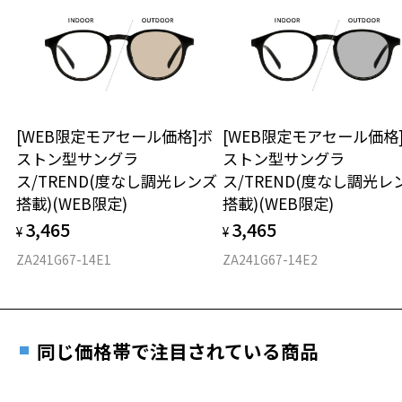
ンを新しく見せることを表現。
いただけません。「度無し」をお選びいただき実店舗へご相
日または発送日より１年間修理又は交換させて頂
談ください。
きます。
【付属品】“Original Case with Cleaning Cloth”
※保証期間内に交換が行われた場合、保証期間は初期の期間から
オリジナルケース＆メガネ拭きセット付き（当コレクション全商品対
延長されません。
象）
お持ちのZoffメガネサイズを確認するには？
＜メガネの度数情報がわからない方へ＞
【JOURNAL STANDARD relume】
安心2 視力測定無料
[WEB限定モアセール価格]ボ
[WEB限定モアセール価格
オンラインストアでフレームのみ購入して、
relumeは背伸びをしない「ちょうどよい」大人のファッションを提案
ストン型サングラ
ストン型サングラ
実店舗で度付きにできます
するブランドです。
仕上がり寸法
視力の変化を早めに発見するために、定期的な視
ス/TREND(度なし調光レンズ
ス/TREND(度なし調光レ
カジュアルでベーシックだけど品質にはこだわったアイテムと、ちょ
ご購入時に「レンズ交換券」をお選びいただくと、実店舗で
力測定をおすすめいたします。
搭載)(WEB限定)
搭載)(WEB限定)
っと先を行くトレンドを「relumeらしく」独自に解釈したアイテムな
度数を測定のうえ、度付きレンズ（標準セットレンズ）へ無
D 仕上がりの横幅：約136mm
どを提案します。
3,465
3,465
料交換いただけます。
¥
¥
E 仕上がりの縦幅：約43mm
安心3 かかり具合調整無料
メンズ・レディース・ユニセックスと、全ての大人に楽しんで貰える
詳しくはこちら
ZA241G67-14E1
ZA241G67-14E2
ように豊富なラインナップを取り揃えております。
重さ
フレームの歪みやかかり具合の調整・クリーニン
実店舗で度数を測定いただけます
グは、全国のZoff店舗にていつでも対応いたしま
※柄や色味の出方に個体差があり、画像と異なる場合がございます。
お近くのZoff実店舗にて度数を測定いただけます（無料）。
す。
24.9g
その際は記入用紙をダウンロードしてお使いください。
Zoff×JOURNAL STANDARD relume ページをみる
同じ価格帯で注目されている商品
※メガネ：デモレンズを外した重さ
※サングラス：レンズ込みの重さ
＜度付きサングラスに関する注意事項＞
※着脱式サングラス：デモレンズ、アタッチメント込みの重さ
ダウンロード
もっと見る
※サングラスの度付きは追加料金がかかります。