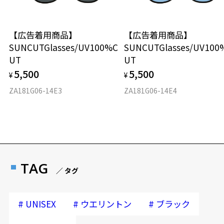
入した商品本体と発送日がわかる【商品発送メール】を店頭スタッフ
にご提示いだければ、初回に限り加工賃はかかりませんので、必ずス
タッフにご提示ください。
【広告着用商品】
【広告着用商品】
商品発送から6か月を過ぎた場合、又はお客様からの【商品発送メー
SUNCUTGlasses/UV100%C
SUNCUTGlasses/UV100
ル】のご提示が無かった場合、レンズ代金の他に加工賃として3,300
UT
UT
円(税込)を頂戴いたしますので、予めご了承ください。
5,500
5,500
¥
¥
ZA181G06-14E3
ZA181G06-14E4
TAG
／ タグ
#
#
#
UNISEX
ウエリントン
ブラック