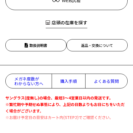
WEB試着
店頭の在庫を探す
取扱説明書
返品・交換について
メガネ度数が
購入手順
よくある質問
わからない方へ
サングラス(度無し)の場合、最短3～4営業日以内の発送です。
※繁忙期や予期せぬ事態により、上記の日数よりもお日にちをいただ
く場合がございます。
※お届け予定日の目安はカート内(STEP2)でご確認ください。
Zoff｜JOURNAL STANDARD relumeコラボレーション第5弾！