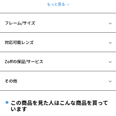
『Zoff｜JOURNAL STANDARD relume』
クラシックなシェイプながら、
カジュアルスタイルにも合うミニマルデザインを揃えました。
フレーム/サイズ
【WEB限定SUNGLASSES】
サイズ
今シリーズ展開するメガネを、WEB限定仕様のサングラスでご用意し
対応可能レンズ
ました。
47□22-145
A 片方のレンズ横幅：47mm
【ポイント】
さりげなく施されたパーツや彫金が、上品で落ち着いた印象を与えま
Zoffの保証/サービス
B ブリッジ(鼻部分)の横幅：22mm
す。
C テンプル(つる)の長さ：145mm
ポイント1：メタルパーツ
フレームとレンズの合計料金を知りたい方へ
テンプルエンドにはコラボレーションロゴ「Zr」のパーツをあしらい
お気に入り
その他
ました。
Zoffならではの安心サポート
価格シミュレーターはこちら
ポイント2：コラボレーションロゴ
遠近両用はZoffオンラインストアでは販売しておりません。
テンプルの内側には両社のブランドネームのコラボレーションロゴを
お気に入りに追加済です。
ご希望のお客さまは、「レンズ交換券」をお選びのうえ、
印字。
この商品を見た人はこんな商品を買って
お気に入りリストは
こちら
安心1 フレーム１年間品質保証
ポイント3：彫金
最寄りのZoff実店舗にてレンズをお買い求めください。
います
新たに開発した2ピンの上から横線を入れた飾鋲は、ビンテージデザイ
※サングラスやパッケージ品では「レンズ交換券」はお選び
商品不良により生じた破損等の不具合は、お渡し