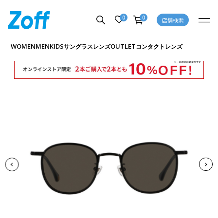
0
0
店舗検索
商品詳細ページへ
WOMEN
MEN
KIDS
OUTLET
サングラス
レンズ
コンタクトレンズ