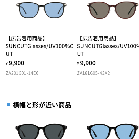
※度付きにした場合、レンズ色、機能が変更となります。
タイプ
※度付きサングラスをお求めの際は、レンズ選択画面にて度数入力
後、レンズオプションでカラーをお選びください。
ウエリントン
品名：サングラス
【広告着用商品】
【広告着用商品】
材質
レンズの材質：プラスチック(コーティング)
SUNCUTGlasses/UV100%C
SUNCUTGlasses/UV100
レンズ枠の材質：ニッケル合金(塗装)
UT
UT
フロント素材：メタル
テンプルの材質：ニッケル合金(塗装)
可視光線透過率：15%
9,900
9,900
¥
¥
紫外線透過率：0.1%以下 (紫外線カット率：99.9%以上)
ZA201G01-14E6
ZA181G05-43A2
レンズカラー：Z-ASH_BE85F / ブラウン系
使用上の注意：高温のところに置いたり、傷をつけるような金属と一
緒にしまわないようご注意下さい。
＜実店舗でサングラスまたはパッケージ商品等のレンズ交換について
横幅と形が近い商品
＞
2024年3月1日から、店頭に商品をお持ち込みいただいて、レンズ交換
をされる場合は、レンズ代金の他に3,300円(税込)の加工賃を追加で頂
戴する場合がございます。
店頭でレンズ交換をされるお客様は、商品発送から6か月以内に、ご購