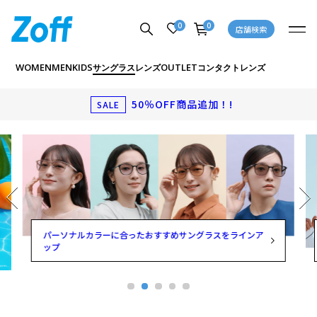
0
0
店舗検索
WOMEN
MEN
KIDS
OUTLET
サングラス
レンズ
コンタクトレンズ
50％OFF商品追加！!
SALE
パーソナルカラーに合ったおすすめサングラスをラインア
ップ