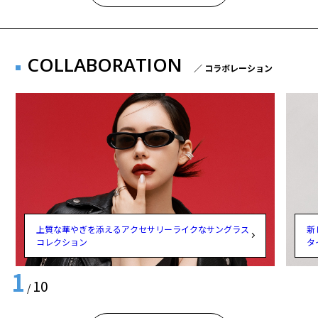
COLLABORATION
／ コラボレーション
上質な華やぎを添えるアクセサリーライクなサングラス
新
コレクション
タ
1
10
/