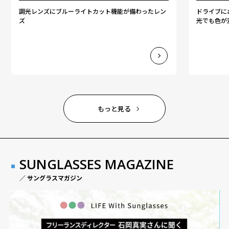
調光レンズにブルーライトカット機能が備わったレン
ドライブに
ズ
光でも色が
もっと見る
SUNGLASSES MAGAZINE
／ サングラスマガジン