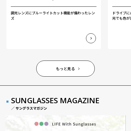
調光レンズにブルーライトカット機能が備わったレン
ドライブに
ズ
光でも色が
もっと見る
SUNGLASSES MAGAZINE
／ サングラスマガジン