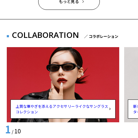
もっと見る
COLLABORATION
／ コラボレーション
上質な華やぎを添えるアクセサリーライクなサングラス
新
コレクション
タ
1
10
/