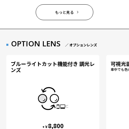
もっと見る
OPTION LENS
／ オプションレンズ
ブルーライトカット機能付き 調光レ
可視光
ンズ
車中でも色
8,800
+￥