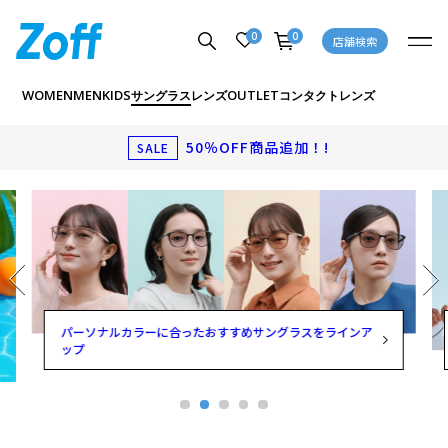
0
0
店舗検索
WOMEN
MEN
KIDS
OUTLET
サングラス
レンズ
コンタクトレンズ
50％OFF商品追加！!
SALE
パーソナルカラーに合ったおすすめサングラスをラインア
ップ