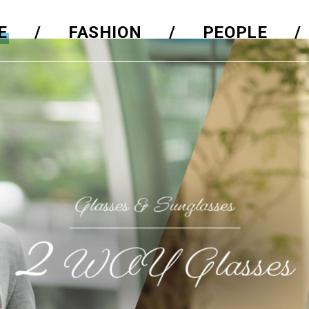
E
FASHION
PEOPLE